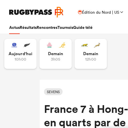
Édition du Nord | US
Actus
Résultats
Rencontres
Tournois
Guide télé
Aujourd'hui
Demain
Demain
10h00
3h05
12h00
SEVENS
France 7 à Hong-
en quarts par de 