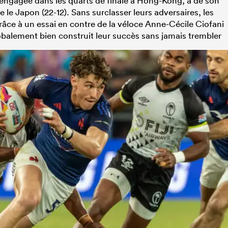
engagée dans les quarts de finale à Hong-Kong, a de son
 le Japon (22-12). Sans surclasser leurs adversaires, les
grâce à un essai en contre de la véloce Anne-Cécile Ciofani
lobalement bien construit leur succès sans jamais trembler