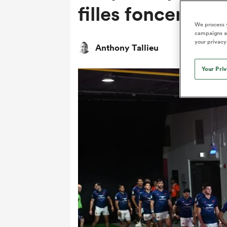
filles foncent e
We process y
campaigns an
your privacy
Anthony Tallieu
Your Pri