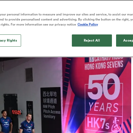
n demies
our personal information to measure and improve our sites and service, to assist our ma
d to provide personalised content and advertising. By clicking the button on the right, y
 rights. For more information see our privacy notice
Cookie Policy
Published: 18 Avril 2026 03:51 PDT
Updated: 18 April 2026 05:51 PDT
vacy Rights
Reject All
Accep