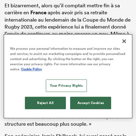
Et bizarrement, alors qu’il comptait mettre fin à sa
carrière en
France
après avoir pris sa retraite
internationale au lendemain de la Coupe du Monde de
Rugby 2023, cette expérience lui a finalement donné
l’envie de continuer, au moins encore un peu. Même à
37 ans.
We process your personal information to measure and improve our sites
La Pro D2 : un tournoi autrement
and service, to assist our marketing campaigns and to provide personalised
content and advertising. By clicking the button on the right, you can
plus relevé que la Premiership
exercise your privacy rights. For more information see our privacy
notice
Cookie Policy
« Je ne pense pas que les gens réalisent à quel point
Your Privacy Rights
c’est difficile de jouer dans un endroit comme celui-ci,
dans un championnat comme celui-là », confie-t-il. «
C’est un rugby très différent. Les joueurs sont
Reject All
Accept Cookies
entraînés et formés d’une manière très différente de
celle dont vous avez été entraînés et formés, et la
structure est beaucoup plus souple. »
Son coéquipier Jamie Shillcock, lui aussi passé par la