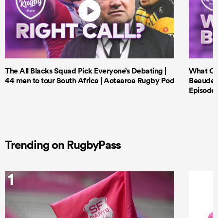
The All Blacks Squad Pick Everyone’s Debating |
What Cri
44 men to tour South Africa | Aotearoa Rugby Pod
Beauden 
Episode 
Trending on RugbyPass
1
2