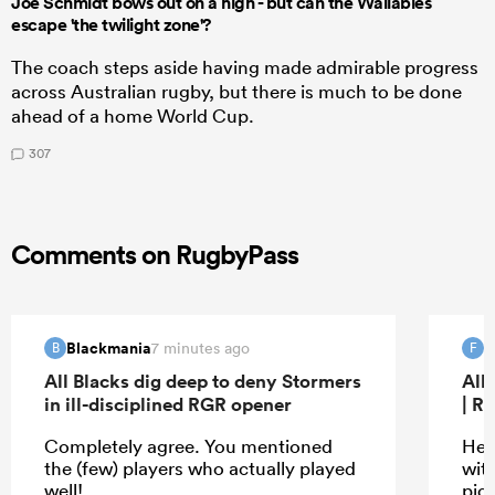
Joe Schmidt bows out on a high - but can the Wallabies
escape 'the twilight zone'?
The coach steps aside having made admirable progress
across Australian rugby, but there is much to be done
ahead of a home World Cup.
307
Comments on RugbyPass
Blackmania
f
7 minutes ago
B
F
All Blacks dig deep to deny Stormers
All
in ill-disciplined RGR opener
| R
Completely agree. You mentioned
He w
the (few) players who actually played
wit
well!
pic