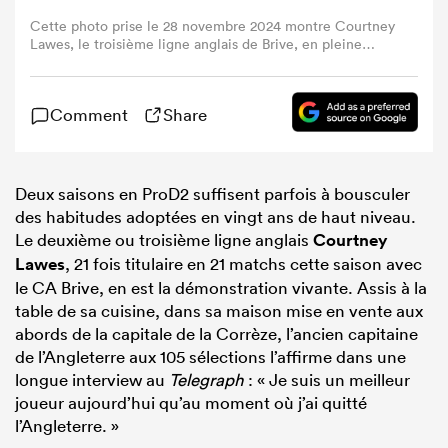
Cette photo prise le 28 novembre 2024 montre Courtney
Lawes, le troisième ligne anglais de Brive, en pleine
action lors du match de rugby à XV de Pro D2 opposant le
Club Athlétique Brive Corrèze Limousin à l'Union
Sportive Montalbanaise Rugby au stade Amédée-
Comment
Share
Domenech, à Brive-la-Gaillarde, dans le centre de la
France.(Photo de DIARMID COURREGES / AFP)
Deux saisons en ProD2 suffisent parfois à bousculer
des habitudes adoptées en vingt ans de haut niveau.
Le deuxième ou troisième ligne anglais
Courtney
Lawes
, 21 fois titulaire en 21 matchs cette saison avec
le CA Brive, en est la démonstration vivante. Assis à la
table de sa cuisine, dans sa maison mise en vente aux
abords de la capitale de la Corrèze, l’ancien capitaine
de l’Angleterre aux 105 sélections l’affirme dans une
longue interview au
Telegraph
: « Je suis un meilleur
joueur aujourd’hui qu’au moment où j’ai quitté
l’Angleterre. »