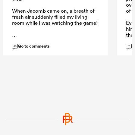
over
When Jacomb came on, a breath of
of t
fresh air suddenly filled my living
room while I was watching the game!
Eve
him
tho
def
Go to comments
G
...
45
7
...