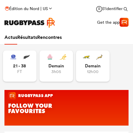
Édition du Nord | US
S'identifier
Get the app
Actus
Résultats
Rencontres
21 - 38
Demain
Demain
FT
3h05
12h00