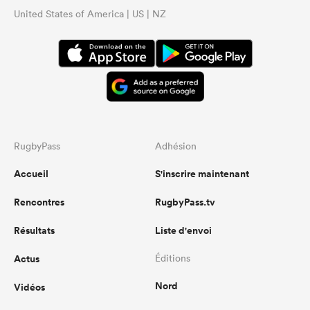
United States of America | US | NZ
RugbyPass
Adhésion
Accueil
S'inscrire maintenant
Rencontres
RugbyPass.tv
Résultats
Liste d'envoi
Actus
Éditions
Nord
Vidéos