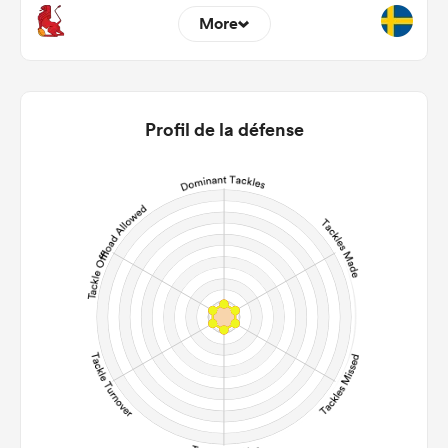
More
0
0
22m Entries
0
0
Profil de la défense
22m Conversion
0
0
Line Breaks
0
0
Carries
0
0
Kicks
0
0
Post Contact Meters