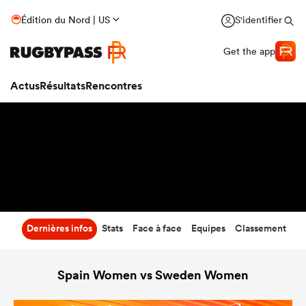
69
-
0
Édition du Nord | US
S'identifier
Temps écoulé
Get the app
Actus
Résultats
Rencontres
Dernières infos
Stats
Face à face
Equipes
Classement
Spain Women vs Sweden Women