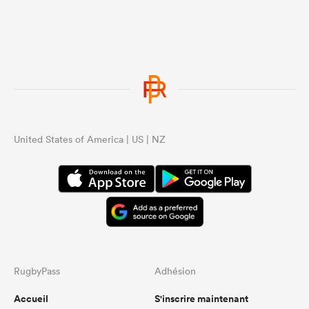
United States of America | US | NZ
RugbyPass
Adhésion
Accueil
S'inscrire maintenant