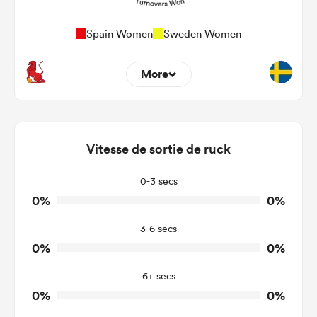
Spain Women
Sweden Women
More
0
0
Dominant Tackles
0
0
Vitesse de sortie de ruck
Tackles Made
0
0
Tackles Missed
0-3 secs
0%
0%
0
0
Turnovers Won
3-6 secs
0
0
Tackle Turnover
0%
0%
0
0
Tackle Offload Allowed
6+ secs
0%
0%