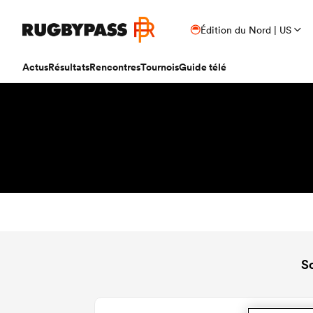
Édition du Nord | US
Actus
Résultats
Rencontres
Tournois
Guide télé
S