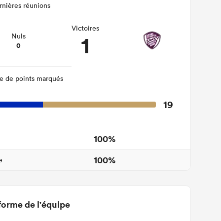
rnières réunions
Victoires
1
Nuls
0
 de points marqués
19
100%
100%
e
forme de l'équipe