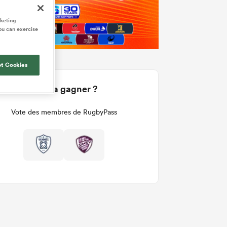
rketing
ou can exercise
t Cookies
Qui va gagner ?
Vote des membres de RugbyPass