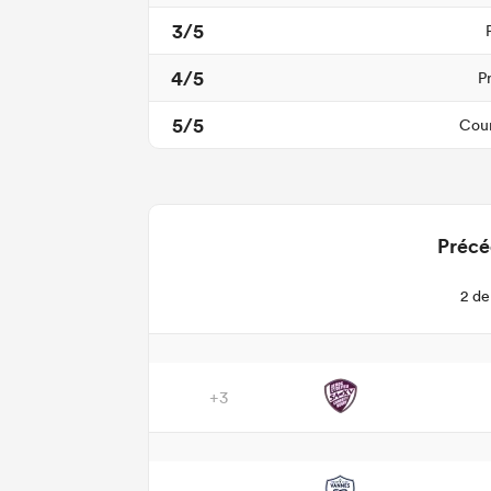
3/5
4/5
P
5/5
Cour
Précé
2 de
+3