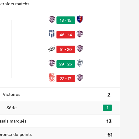
derniers matchs
18 - 15
45 - 14
51 - 20
29 - 26
22 - 17
2
Victoires
Série
1
13
ssais marqués
-61
érence de points