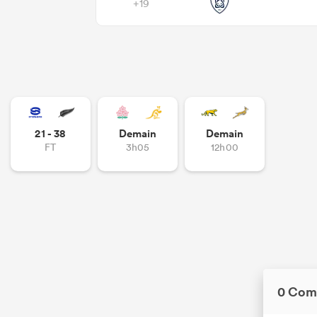
+19
21 - 38
Demain
Demain
FT
3h05
12h00
0 Com