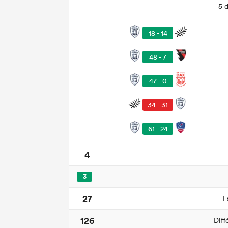
5 
18 - 14
48 - 7
47 - 0
34 - 31
61 - 24
4
3
27
E
126
Diff