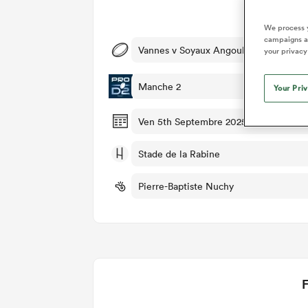
Dét
We process y
campaigns an
Vannes v Soyaux Angouleme
your privacy
Manche 2
Your Pri
Ven 5th Septembre 2025, 12:00pm PD
Stade de la Rabine
Pierre-Baptiste Nuchy
F