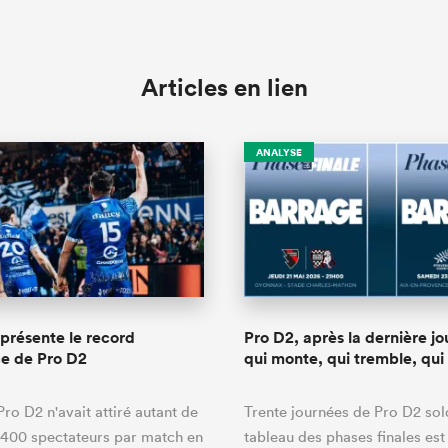
Articles en lien
ANALYSE
présente le record
Pro D2, après la dernière jo
ce de Pro D2
qui monte, qui tremble, qui
Pro D2 n'avait attiré autant de
Trente journées de Pro D2 sold
 400 spectateurs par match en
tableau des phases finales est