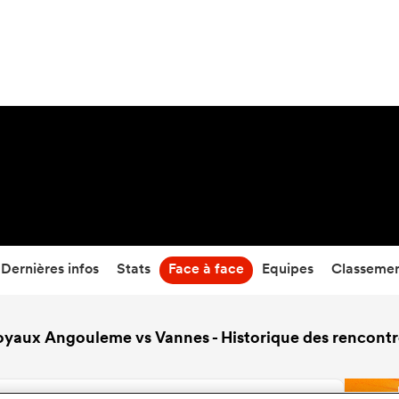
28
-
9
Temps écoulé
Dernières infos
Stats
Face à face
Equipes
Classeme
oyaux Angouleme vs Vannes - Historique des rencontr