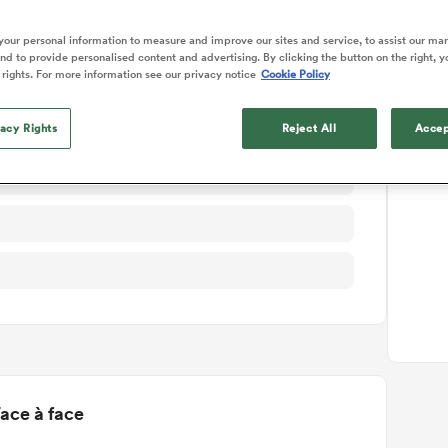
ails du match
our personal information to measure and improve our sites and service, to assist our ma
d to provide personalised content and advertising. By clicking the button on the right, y
 rights. For more information see our privacy notice
Cookie Policy
vacy Rights
Reject All
Accep
T
ace à face