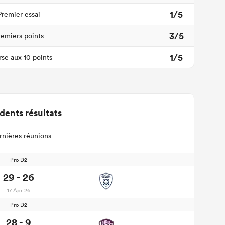
1/5
Premier essai
3/5
remiers points
1/5
se aux 10 points
dents résultats
rnières réunions
Pro D2
29 - 26
17 Apr 26
Pro D2
28 - 9