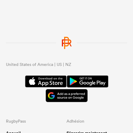
United States of America | US | NZ
RugbyPass
Adhésion