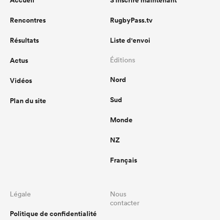
Accueil
S'inscrire maintenant
Rencontres
RugbyPass.tv
Résultats
Liste d'envoi
Actus
Éditions
Nord
Vidéos
Sud
Plan du site
Monde
NZ
Français
Légale
Nous
contacter
Politique de confidentialité