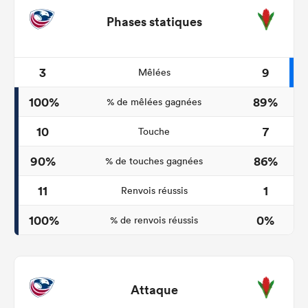
Phases statiques
3
9
Mêlées
100%
89%
% de mêlées gagnées
10
7
Touche
90%
86%
% de touches gagnées
11
1
Renvois réussis
100%
0%
% de renvois réussis
Attaque