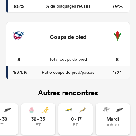
85%
79%
% de plaquages réussis
Coups de pied
8
8
Total coups de pied
1:31.6
1:21
Ratio coups de pied/passes
Autres rencontres
- 38
32 - 35
10 - 17
Mardi
FT
FT
FT
10h00