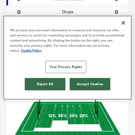
0
0
Drops
150
106
Courses avec ballon
We process your personal information to measure and improve our sites
and service, to assist our marketing campaigns and to provide personalised
11
3
Franchissements
content and advertising. By clicking the button on the right, you can
exercise your privacy rights. For more information see our privacy
13
12
Turnovers perdus
notice
Cookie Policy
7
6
Turnovers gagnés
Your Privacy Rights
Reject All
Accept Cookies
Occupation
12%
39%
25%
25%