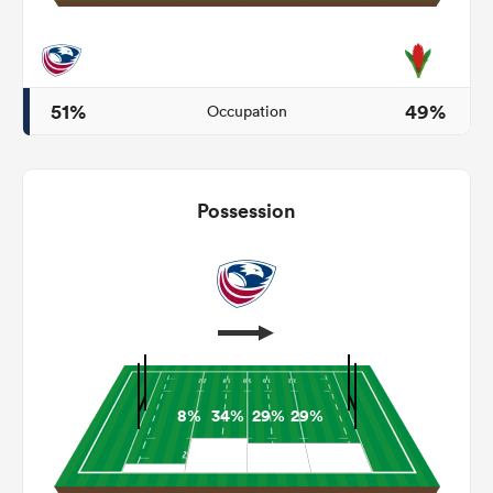
51%
49%
Occupation
Possession
8%
34%
29%
29%