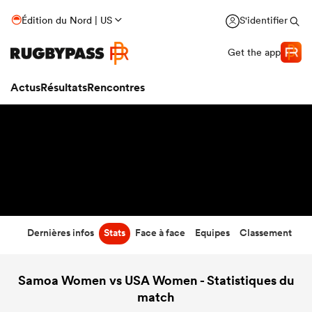
60
-
0
Édition du Nord | US
S'identifier
Temps écoulé
Get the app
Actus
Résultats
Rencontres
Dernières infos
Stats
Face à face
Equipes
Classement
Samoa Women vs USA Women - Statistiques du
match