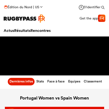
7
-
19
Édition du Nord | US
S'identifier
Temps écoulé
Get the app
Actus
Résultats
Rencontres
Dernières infos
Stats
Face à face
Equipes
Classement
Portugal Women vs Spain Women