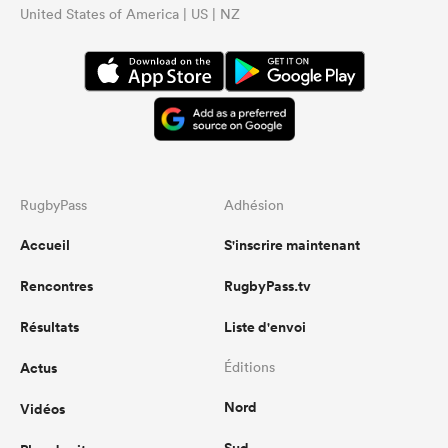
United States of America | US | NZ
RugbyPass
Adhésion
Accueil
S'inscrire maintenant
Rencontres
RugbyPass.tv
Résultats
Liste d'envoi
Actus
Éditions
Nord
Vidéos