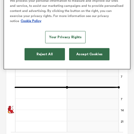
We process your personal information to measure and improve our sites
and service, to assist our marketing campaigns and to provide personalised
content and advertising. By clicking the button on the right, you can
exercise your privacy rights. For more information see our privacy
Graphique d'évolution des points
notice
Cookie Policy
Le match se termine sur un nul
Your Privacy Rights
Reject All
Accept Cookies