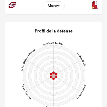
More
0
0
22m Entries
0
0
Profil de la défense
22m Conversion
0
0
Line Breaks
0
0
Carries
0
0
Kicks
0
0
Post Contact Meters