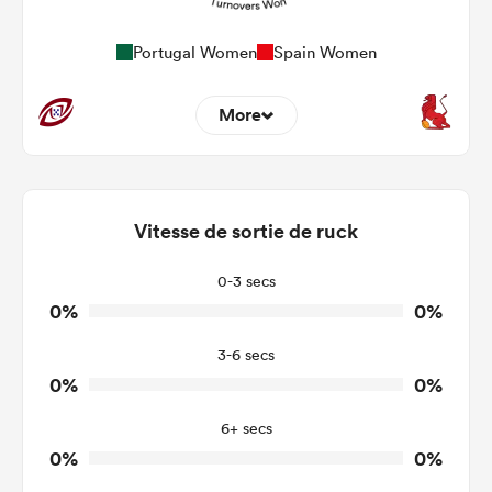
Portugal Women
Spain Women
More
0
0
Dominant Tackles
0
0
Vitesse de sortie de ruck
Tackles Made
0
0
Tackles Missed
0-3 secs
0%
0%
0
0
Turnovers Won
3-6 secs
0
0
Tackle Turnover
0%
0%
0
0
Tackle Offload Allowed
6+ secs
0%
0%