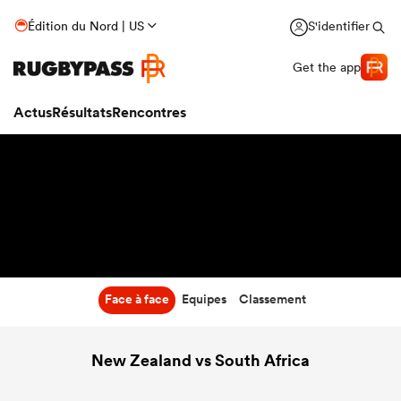
8:10
Édition du Nord | US
S'identifier
22 Août 26
Get the app
Actus
Résultats
Rencontres
Face à face
Equipes
Classement
New Zealand vs South Africa