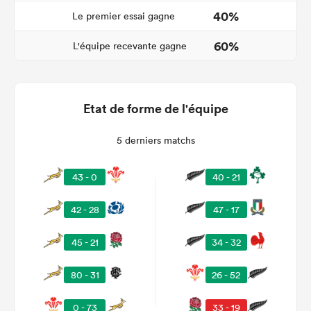
40%
Le premier essai gagne
60%
L'équipe recevante gagne
Etat de forme de l'équipe
5 derniers matchs
43 - 0
40 - 21
42 - 28
47 - 17
45 - 21
34 - 32
80 - 31
26 - 52
0 - 73
33 - 19