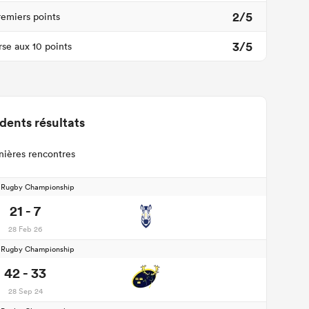
2/5
remiers points
3/5
se aux 10 points
dents résultats
nières rencontres
d Rugby Championship
21 - 7
28 Feb 26
d Rugby Championship
42 - 33
28 Sep 24