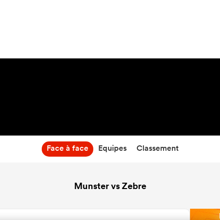
11:45
05 Déc 26
Face à face
Equipes
Classement
Munster vs Zebre