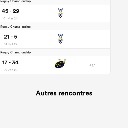
d Rugby Championship
45 - 29
01 Mar 24
d Rugby Championship
21 - 5
01 Oct 22
d Rugby Championship
17 - 34
+17
29 Jan 22
Autres rencontres