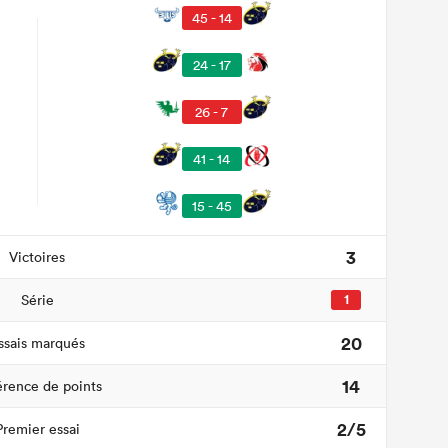
45 - 14
24 - 17
26 - 7
41 - 14
15 - 45
3
Victoires
Série
1
20
ssais marqués
14
érence de points
2/5
Premier essai