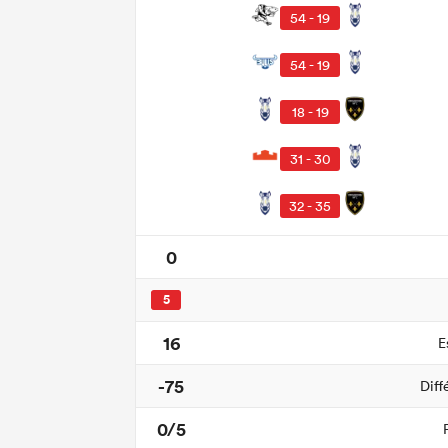
54 - 19
54 - 19
18 - 19
31 - 30
32 - 35
0
5
16
E
-75
Diff
0/5