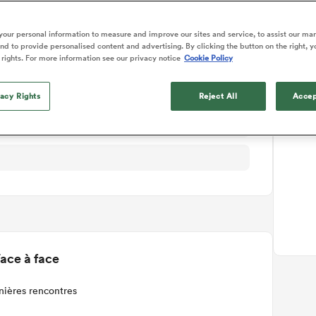
ails du match
our personal information to measure and improve our sites and service, to assist our ma
d to provide personalised content and advertising. By clicking the button on the right, y
 rights. For more information see our privacy notice
Cookie Policy
vacy Rights
Reject All
Accep
ace à face
nières rencontres