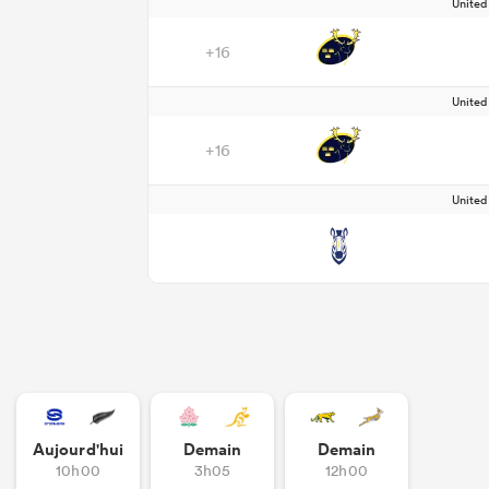
Unite
+16
Unite
+16
Unite
Aujourd'hui
Demain
Demain
10h00
3h05
12h00