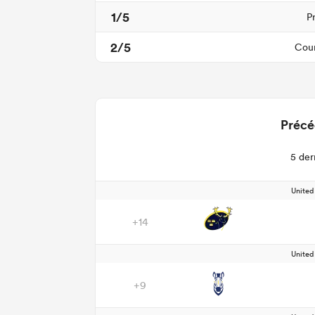
1/5
P
2/5
Cour
Précé
5 der
Unite
+14
Unite
+9