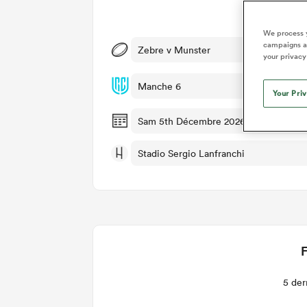
Dét
We process y
campaigns an
Zebre v Munster
your privacy
Manche 6
Your Pri
Sam 5th Décembre 2026, 11:45am PST
Stadio Sergio Lanfranchi
F
5 der