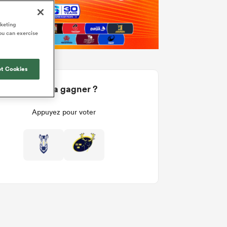
rketing
ou can exercise
t Cookies
Qui va gagner ?
Appuyez pour voter