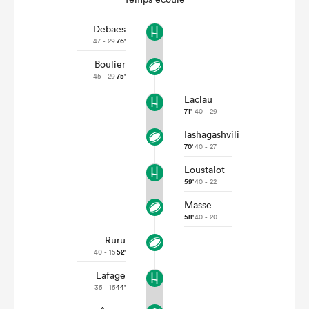
Debaes
47 - 29
76'
Boulier
45 - 29
75'
Laclau
71'
40 - 29
Iashagashvili
70'
40 - 27
Loustalot
59'
40 - 22
Masse
58'
40 - 20
Ruru
40 - 15
52'
Lafage
35 - 15
44'