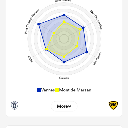
Vannes
Mont de Marsan
More
12
8
22m Entries