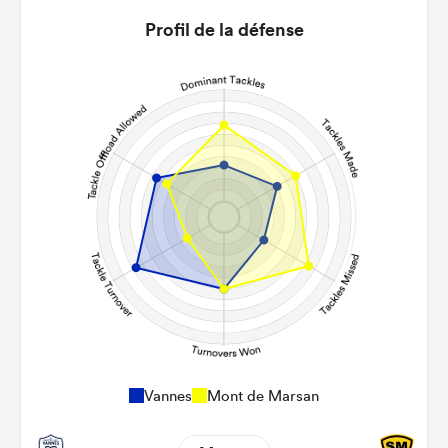
3.92
3.25
Profil de la défense
22m Conversion
8
4
Line Breaks
132
96
Carries
25
24
Kicks
297
96
Post Contact Meters
Vannes
Mont de Marsan