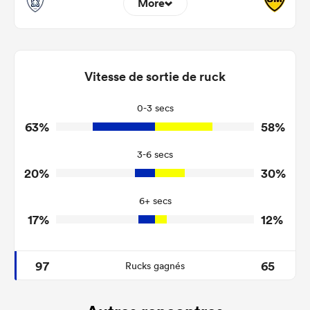
More
6
12
Dominant Tackles
109
154
Vitesse de sortie de ruck
Tackles Made
9
23
Tackles Missed
0-3 secs
63%
58%
3
3
Turnovers Won
3-6 secs
3
1
Tackle Turnover
20%
30%
12
10
Tackle Offload Allowed
6+ secs
17%
12%
97
65
Rucks gagnés