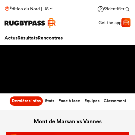
47
-
29
Édition du Nord | US
S'identifier
Temps écoulé
Get the app
Actus
Résultats
Rencontres
Dernières infos
Stats
Face à face
Equipes
Classement
Mont de Marsan vs Vannes