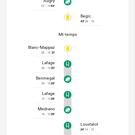
Augry
33 - 15
44'
Begic
43'
28 - 15
Mi-temps
Blanc-Mappaz
28 - 15
31'
Lafage
28 - 15
30'
Benmegal
26 - 15
29'
Lafage
21 - 15
28'
Medrano
19 - 15
28'
Loustalot
24'
14 - 15