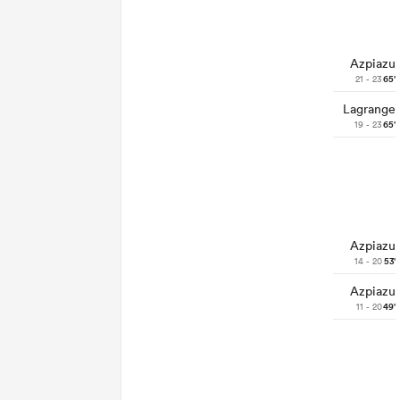
Azpiazu
21 - 23
65'
Lagrange
19 - 23
65'
Azpiazu
14 - 20
53'
Azpiazu
11 - 20
49'