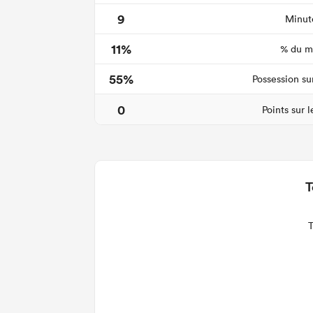
9
Minute
11%
% du ma
55%
Possession su
0
Points sur 
T