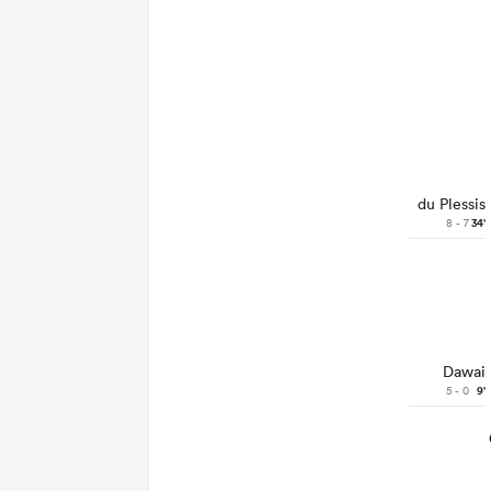
du Plessis
8 - 7
34'
Dawai
5 - 0
9'