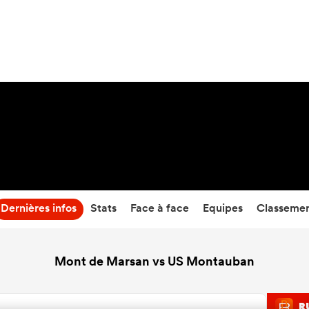
21
-
33
Temps écoulé
Dernières infos
Stats
Face à face
Equipes
Classeme
Mont de Marsan vs US Montauban