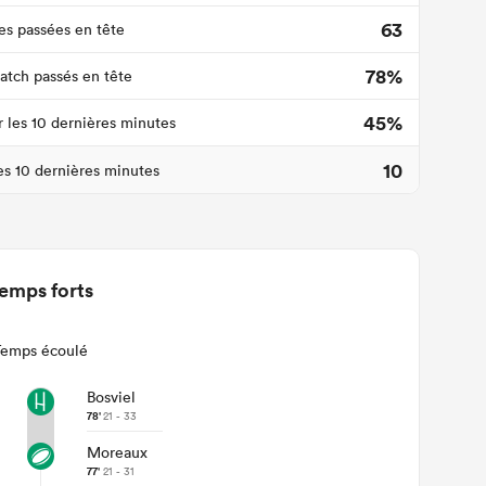
63
s passées en tête
78%
tch passés en tête
45%
r les 10 dernières minutes
10
les 10 dernières minutes
emps forts
Temps écoulé
Bosviel
78'
21 - 33
Moreaux
77'
21 - 31