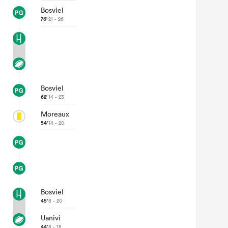
Bosviel
76'
21 - 26
Bosviel
62'
14 - 23
Moreaux
54'
14 - 20
Bosviel
45'
8 - 20
Uanivi
44'
8 - 18