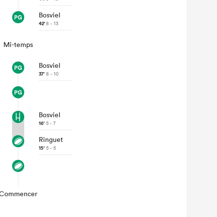
Bosviel
42'
8 - 13
Mi-temps
Bosviel
37'
8 - 10
Bosviel
16'
5 - 7
Ringuet
15'
5 - 5
Commencer