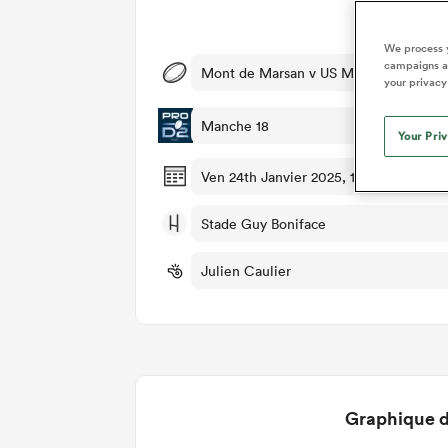
Dét
We process y
campaigns an
Mont de Marsan v US Montauban
your privacy
Manche 18
Your Pri
Ven 24th Janvier 2025, 10:30am PST
Stade Guy Boniface
Julien Caulier
Graphique d