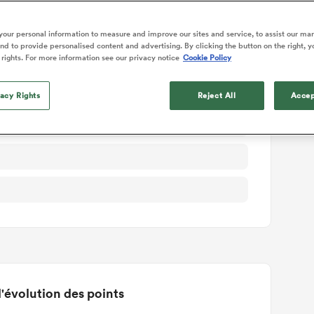
ails du match
our personal information to measure and improve our sites and service, to assist our ma
d to provide personalised content and advertising. By clicking the button on the right, y
 rights. For more information see our privacy notice
Cookie Policy
vacy Rights
Reject All
Accep
'évolution des points