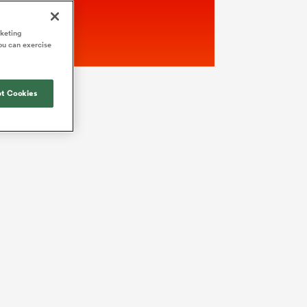
rketing
ou can exercise
t Cookies