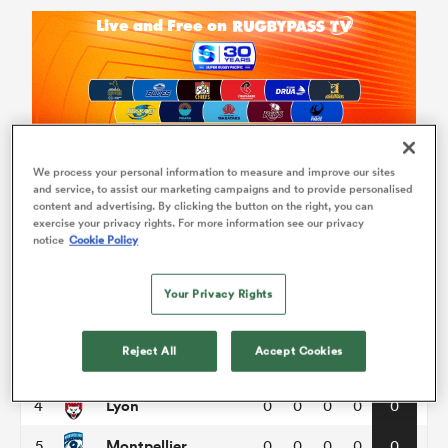
We process your personal information to measure and improve our sites
and service, to assist our marketing campaigns and to provide personalised
Top 14
content and advertising. By clicking the button on the right, you can
exercise your privacy rights. For more information see our privacy
notice
Cookie Policy
P
W
L
D
Total
Clermont
1
0
0
0
0
0
Your Privacy Rights
Bayonne
2
0
0
0
0
0
Reject All
Accept Cookies
Castres
3
0
0
0
0
0
Lyon
4
0
0
0
0
0
Montpellier
5
0
0
0
0
0