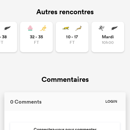
Autres rencontres
- 38
32 - 35
10 - 17
Mardi
FT
FT
FT
10h00
Commentaires
0 Comments
LOGIN
Connectez-vous pour commenter