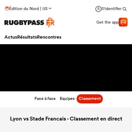
7:35
Édition du Nord | US
S'identifier
26 Sep 26
Get the app
Actus
Résultats
Rencontres
Face à face
Equipes
Classement
Lyon vs Stade Francais - Classement en direct