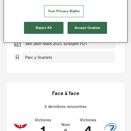
Your Privacy Rights
Scarlets v Leinster
Reject All
Accept Cookies
Manche 14
Ven 26th Mars 2027, 12:45pm PDT
Parc y Scarlets
Face à face
5 dernières rencontres
Victoires
Victoires
1
4
Nuls
0