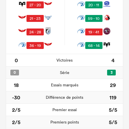
27 - 20
20 - 11
21 - 23
59 - 10
24 - 28
19 - 41
36 - 19
68 - 14
0
4
Victoires
0
Série
3
18
29
Essais marqués
-30
119
Différence de points
2/5
5/5
Premier essai
2/5
5/5
Premiers points