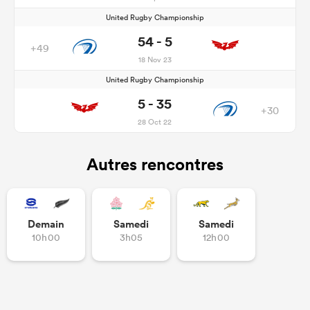
United Rugby Championship
54 - 5
+49
18 Nov 23
United Rugby Championship
5 - 35
+30
28 Oct 22
Autres rencontres
Demain
Samedi
Samedi
10h00
3h05
12h00