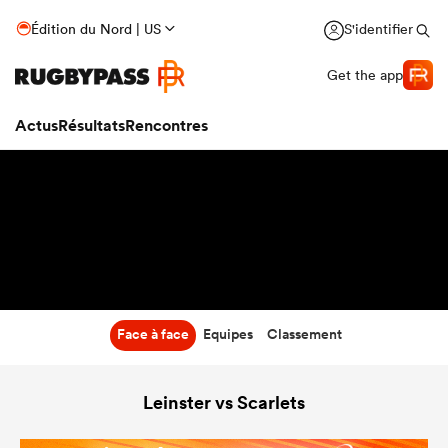
12:45
Édition du Nord | US
S'identifier
26 Mar 27
Get the app
Actus
Résultats
Rencontres
Face à face
Equipes
Classement
Leinster vs Scarlets