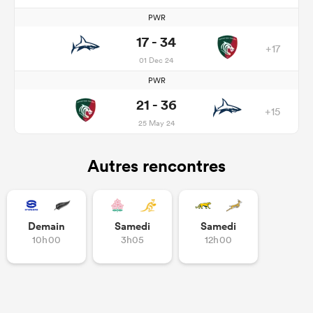
PWR
17 - 34
+17
01 Dec 24
PWR
21 - 36
+15
25 May 24
Autres rencontres
Demain
Samedi
Samedi
10h00
3h05
12h00