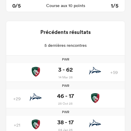
0/5
1/5
Course aux 10 points
Précédents résultats
5 dernières rencontres
PWR
3 - 62
+59
14 Mar 26
PWR
46 - 17
+29
25 Oct 25
PWR
38 - 17
+21
04 Jan 25