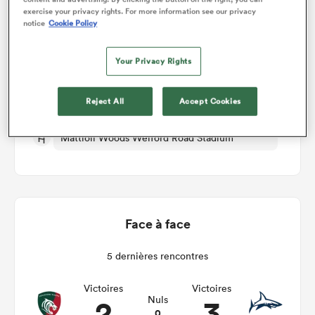
exercise your privacy rights. For more information see our privacy
notice
Cookie Policy
Leicester Tigers Women v Sale Sharks Women
Your Privacy Rights
Manche 2
Reject All
Accept Cookies
Dim 29th Novembre 2026, 05:00am PST
Mattioli Woods Welford Road Stadium
Face à face
5 dernières rencontres
Victoires
Victoires
2
3
Nuls
0