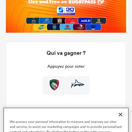
Qui va gagner ?
Appuyez pour voter
We process your personal information to measure and improve our sites
and service, to assist our marketing campaigns and to provide personalised
Détails du match
content and advertising. By clicking the button on the right, you can