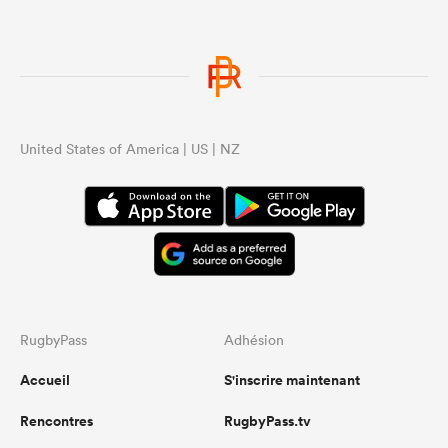
United States of America | US | NZ
RugbyPass
Adhésion
Accueil
S'inscrire maintenant
Rencontres
RugbyPass.tv