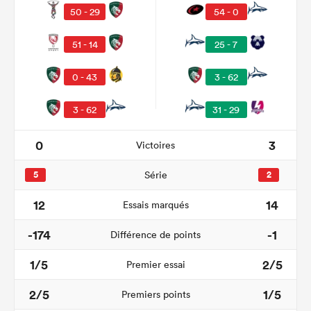
50 - 29
54 - 0
51 - 14
25 - 7
0 - 43
3 - 62
3 - 62
31 - 29
0
3
Victoires
5
Série
2
12
14
Essais marqués
-174
-1
Différence de points
1/5
2/5
Premier essai
2/5
1/5
Premiers points