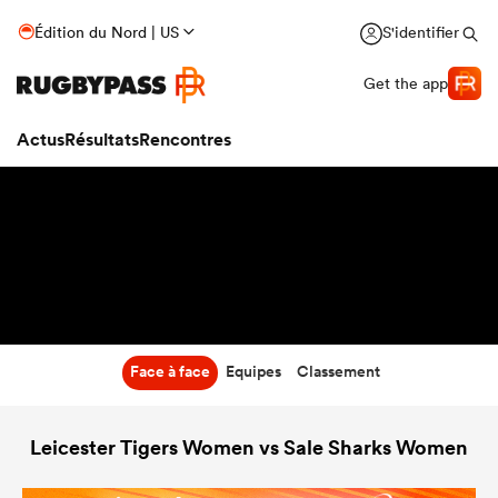
5:00
Édition du Nord | US
S'identifier
29 Nov 26
Get the app
Actus
Résultats
Rencontres
Face à face
Equipes
Classement
Leicester Tigers Women vs Sale Sharks Women