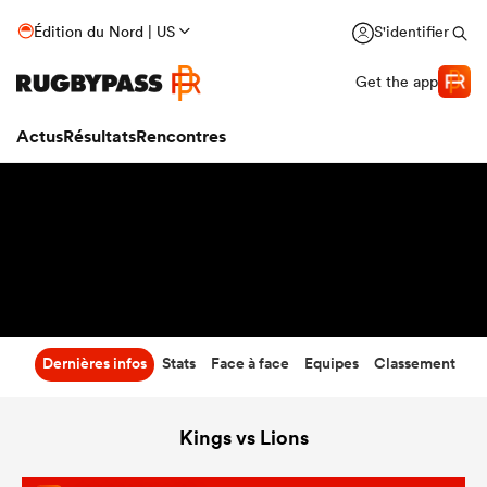
54
-
10
Édition du Nord | US
S'identifier
Temps écoulé
Get the app
Actus
Résultats
Rencontres
Dernières infos
Stats
Face à face
Equipes
Classement
Kings vs Lions