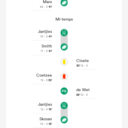
Marx
24 - 3
41'
Mi-temps
Jantjies
19 - 3
41'
Smith
17 - 3
41'
Cloete
30'
12 - 3
Coetzee
12 - 3
30'
de Wet
28'
12 - 3
Jantjies
12 - 0
19'
Skosan
10 - 0
18'