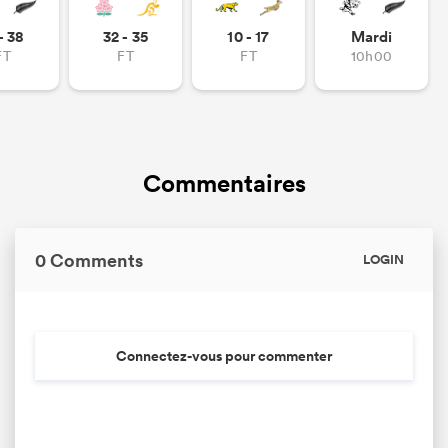
21
32
Tackles Missed
- 38
32 - 35
10 - 17
Mardi
12
5
FT
FT
FT
10h00
Turnovers Won
0
0
Tackle Turnover
0
0
Tackle Offload Allowed
Commentaires
0 Comments
LOGIN
Connectez-vous pour commenter