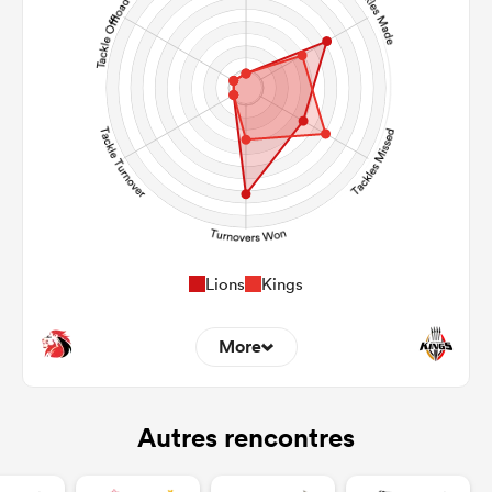
16
11
Kicks
0
0
Post Contact Meters
Lions
Kings
More
0
0
Dominant Tackles
Autres rencontres
142
92
Tackles Made