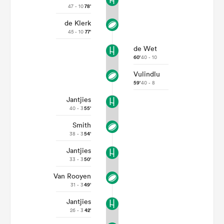
47 - 10
78'
de Klerk
45 - 10
77'
de Wet
60'
40 - 10
Vulindlu
59'
40 - 8
Jantjies
40 - 3
55'
Smith
38 - 3
54'
Jantjies
33 - 3
50'
Van Rooyen
31 - 3
49'
Jantjies
26 - 3
42'