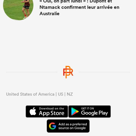
« Oui, on part lundi » : Dupont et
Ntamack confirment leur arrivée en
Australie
United States of America | US | NZ