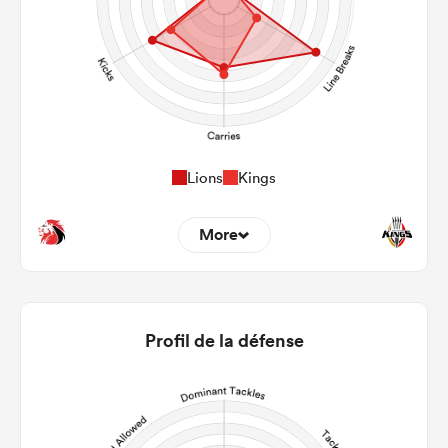
Lions
Kings
More
0
0
22m Entries
0
0
Profil de la défense
22m Conversion
19
5
Line Breaks
112
125
Carries