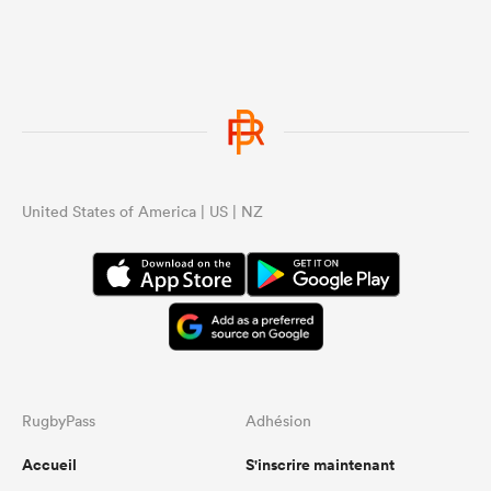
United States of America | US | NZ
RugbyPass
Adhésion
Accueil
S'inscrire maintenant