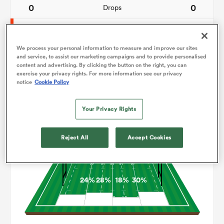
0
0
Drops
119
76
Courses avec ballon
We process your personal information to measure and improve our sites
4
7
Franchissements
and service, to assist our marketing campaigns and to provide personalised
content and advertising. By clicking the button on the right, you can
18
8
Turnovers perdus
exercise your privacy rights. For more information see our privacy
notice
Cookie Policy
2
7
Turnovers gagnés
Your Privacy Rights
Occupation
Reject All
Accept Cookies
24%
28%
18%
30%