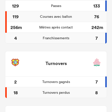
129
133
Passes
119
76
Courses avec ballon
256m
242m
Mètres après contact
4
7
Franchissements
Turnovers
2
7
Turnovers gagnés
18
8
Turnovers perdus