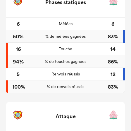
Phases statiques
6
6
Mêlées
50%
83%
% de mêlées gagnées
16
14
Touche
94%
86%
% de touches gagnées
5
12
Renvois réussis
100%
83%
% de renvois réussis
Attaque