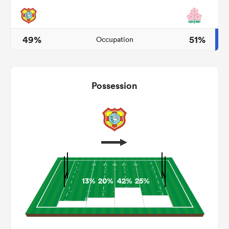
49%
51%
Occupation
Possession
13%
20%
42%
25%