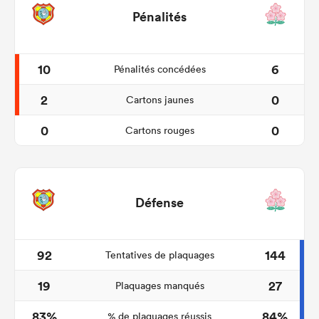
Pénalités
10
6
Pénalités concédées
2
0
Cartons jaunes
0
0
Cartons rouges
Défense
92
144
Tentatives de plaquages
19
27
Plaquages manqués
83%
84%
% de plaquages réussis