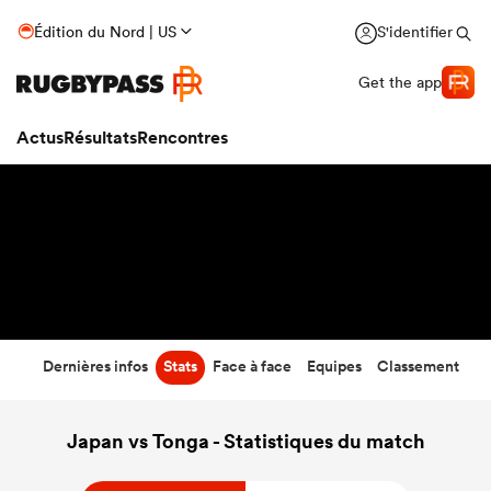
24
-
62
Édition du Nord | US
S'identifier
Temps écoulé
Get the app
Actus
Résultats
Rencontres
Dernières infos
Stats
Face à face
Equipes
Classement
Japan vs Tonga - Statistiques du match