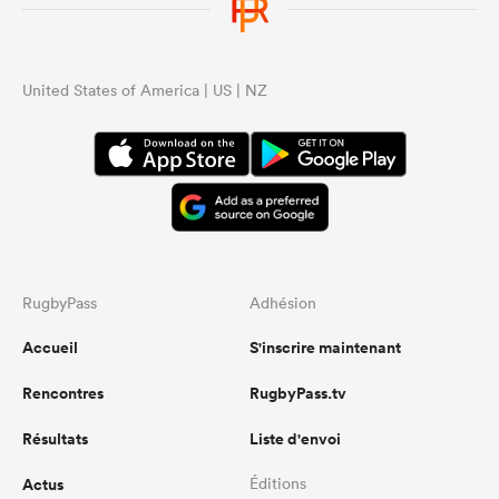
United States of America | US | NZ
RugbyPass
Adhésion
Accueil
S'inscrire maintenant
Rencontres
RugbyPass.tv
Résultats
Liste d'envoi
Actus
Éditions