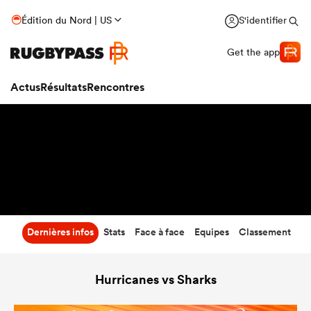
38
-
22
Édition du Nord | US
S'identifier
Temps écoulé
Get the app
Actus
Résultats
Rencontres
Dernières infos
Stats
Face à face
Equipes
Classement
Hurricanes vs Sharks