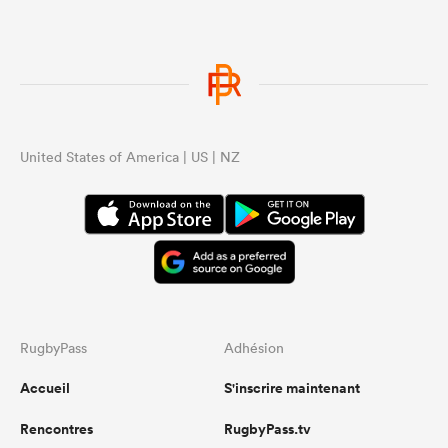
United States of America | US | NZ
RugbyPass
Adhésion
Accueil
S'inscrire maintenant
Rencontres
RugbyPass.tv