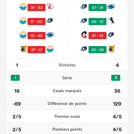
31 - 33
57 - 21
17 - 50
66 - 12
19 - 45
47 - 14
27 - 17
45 - 28
1
4
Victoires
1
Série
3
16
36
Essais marqués
-69
129
Différence de points
2/5
4/5
Premier essai
2/5
4/5
Premiers points