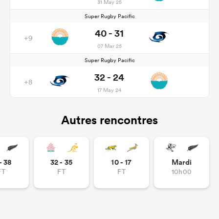
31 May 25
Super Rugby Pacific
40 - 31
+9
07 Mar 25
Super Rugby Pacific
32 - 24
+8
17 May 24
Autres rencontres
- 38
32 - 35
10 - 17
Mardi
FT
FT
FT
10h00