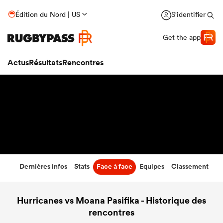
17
-
50
Édition du Nord | US
S'identifier
Temps écoulé
Get the app
Actus
Résultats
Rencontres
Dernières infos
Stats
Face à face
Equipes
Classement
Hurricanes vs Moana Pasifika - Historique des
rencontres