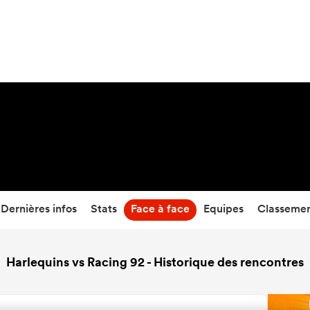
23
-
12
Temps écoulé
Dernières infos
Stats
Face à face
Equipes
Classeme
Harlequins vs Racing 92 - Historique des rencontres