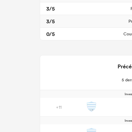
3/5
3/5
P
0/5
Cour
Précé
5 der
Inve
+11
Inve