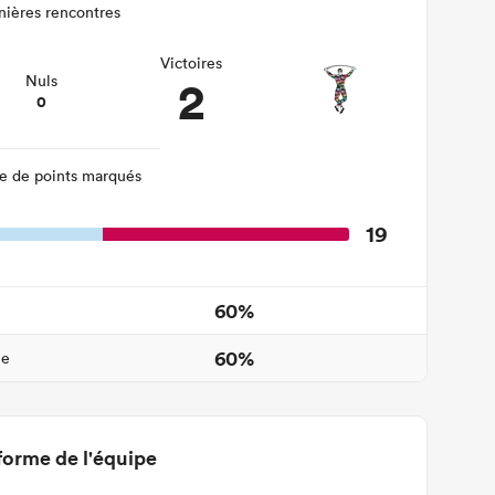
nières rencontres
Victoires
2
Nuls
0
 de points marqués
19
60%
60%
ne
forme de l'équipe