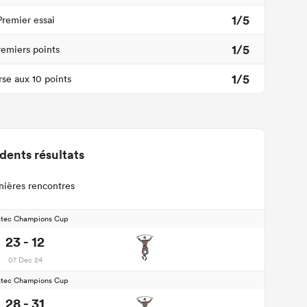
1/5
Premier essai
1/5
remiers points
1/5
se aux 10 points
dents résultats
nières rencontres
stec Champions Cup
23 - 12
07 Dec 24
stec Champions Cup
28 - 31