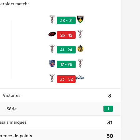
derniers matchs
38 - 31
26 - 12
41 - 24
17 - 76
33 - 52
3
Victoires
Série
1
31
ssais marqués
50
érence de points