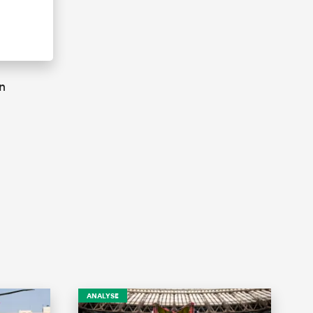
n
ANALYSE