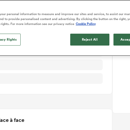
ails du match
our personal information to measure and improve our sites and service, to assist our ma
d to provide personalised content and advertising. By clicking the button on the right, y
 rights. For more information see our privacy notice
Cookie Policy
vacy Rights
Reject All
Accep
ace à face