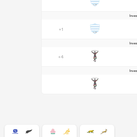
Inve
+1
Inve
+4
Inve