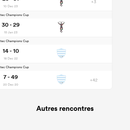
+3
10 Dec 23
stec Champions Cup
30 - 29
15 Jan 23
stec Champions Cup
14 - 10
18 Dec 22
stec Champions Cup
7 - 49
+42
20 Dec 20
Autres rencontres