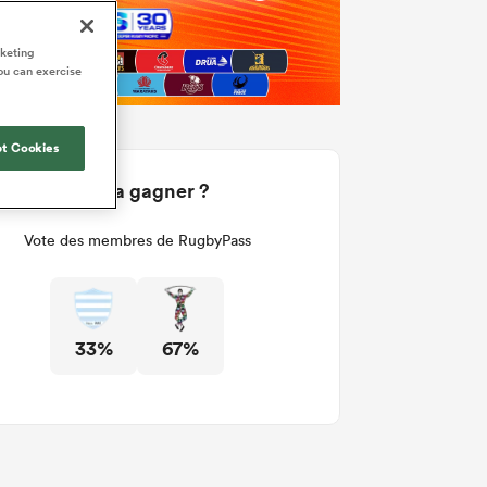
rketing
ou can exercise
t Cookies
Qui va gagner ?
Vote des membres de RugbyPass
33%
67%