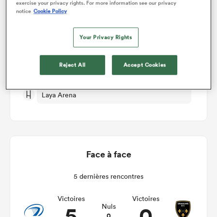
exercise your privacy rights. For more information see our privacy
notice
Cookie Policy
Leinster v Dragons RFC
Your Privacy Rights
Manche 10
Reject All
Accept Cookies
Sam 23rd Janvier 2027, 09:30am PST
Laya Arena
Face à face
5 dernières rencontres
Victoires
Victoires
5
0
Nuls
0