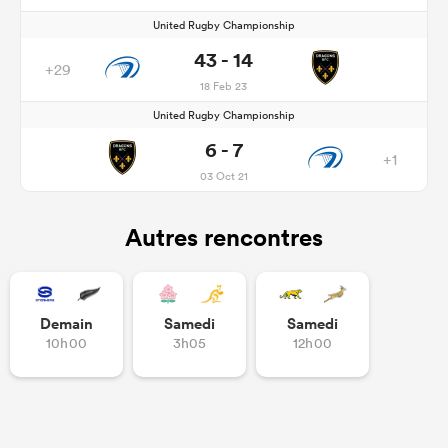
United Rugby Championship
43 - 14
+29
18 Feb 23
United Rugby Championship
6 - 7
+1
03 Oct 21
Autres rencontres
Demain
Samedi
Samedi
10h00
3h05
12h00