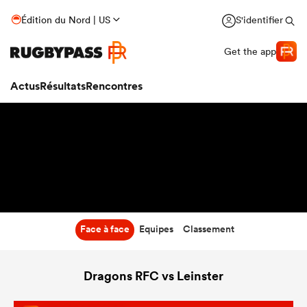
9:30
Édition du Nord | US
S'identifier
23 Jan 27
Get the app
Actus
Résultats
Rencontres
Face à face
Equipes
Classement
Dragons RFC vs Leinster