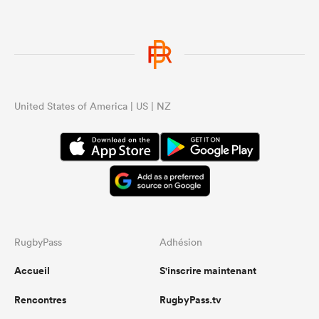
United States of America | US | NZ
RugbyPass
Adhésion
Accueil
S'inscrire maintenant
Rencontres
RugbyPass.tv