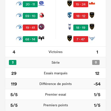
20 - 11
15 - 24
59 - 10
18 - 12
19 - 41
18 - 19
68 - 14
7 - 47
4
1
Victoires
3
Série
0
29
12
Essais marqués
119
-54
Différence de points
5/5
1/5
Premier essai
5/5
1/5
Premiers points