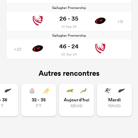
Gallagher Premiership
26 - 35
+9
21 Sep 24
Gallagher Premiership
46 - 24
+22
20 Apr 24
Autres rencontres
- 38
32 - 35
Aujourd'hui
Mardi
FT
FT
12h00
10h00