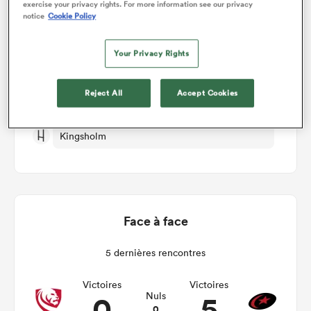
exercise your privacy rights. For more information see our privacy
notice
Cookie Policy
Gloucester v Saracens
Your Privacy Rights
Manche 7
Reject All
Accept Cookies
Sam 19th Décembre 2026, 07:00am PST
Kingsholm
Face à face
5 dernières rencontres
Victoires
Victoires
0
5
Nuls
0