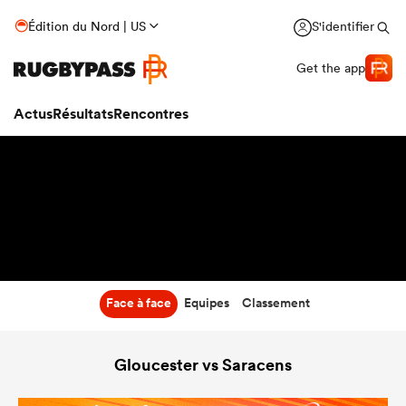
7:00
Édition du Nord | US
S'identifier
19 Déc 26
Get the app
Actus
Résultats
Rencontres
Face à face
Equipes
Classement
Gloucester vs Saracens