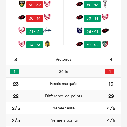
36 - 32
26 - 12
30 - 14
30 - 14
21 - 15
26 - 41
34 - 31
19 - 15
3
4
Victoires
1
Série
1
23
19
Essais marqués
22
29
Différence de points
2/5
4/5
Premier essai
2/5
4/5
Premiers points