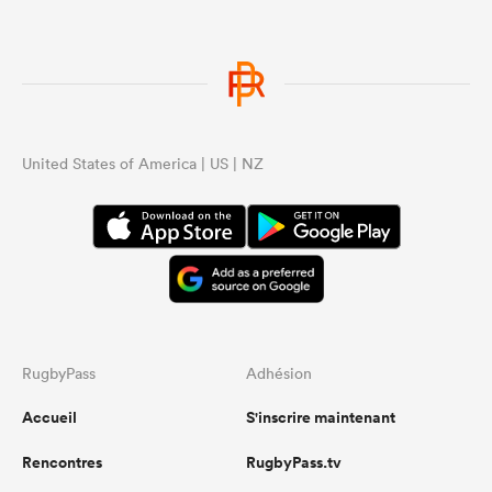
United States of America | US | NZ
RugbyPass
Adhésion
Accueil
S'inscrire maintenant
Rencontres
RugbyPass.tv