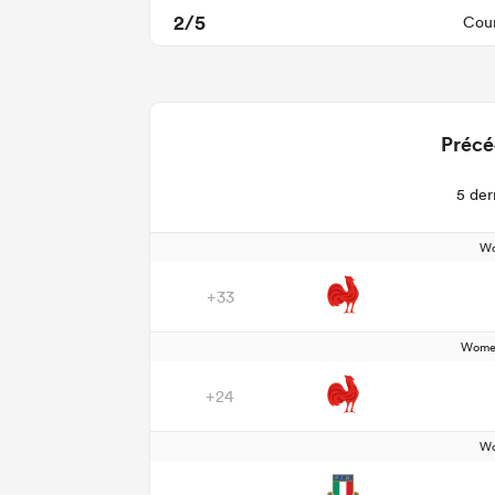
2/5
Cour
Précé
5 der
Wo
+33
Women
+24
Wo