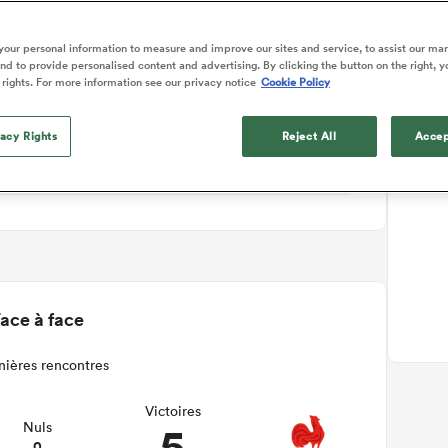
ails du match
our personal information to measure and improve our sites and service, to assist our ma
d to provide personalised content and advertising. By clicking the button on the right, y
 rights. For more information see our privacy notice
Cookie Policy
vacy Rights
Reject All
Accep
ace à face
nières rencontres
Victoires
5
Nuls
0