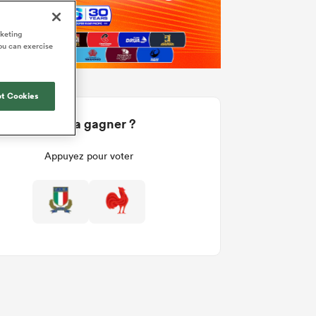
rketing
ou can exercise
t Cookies
Qui va gagner ?
Appuyez pour voter