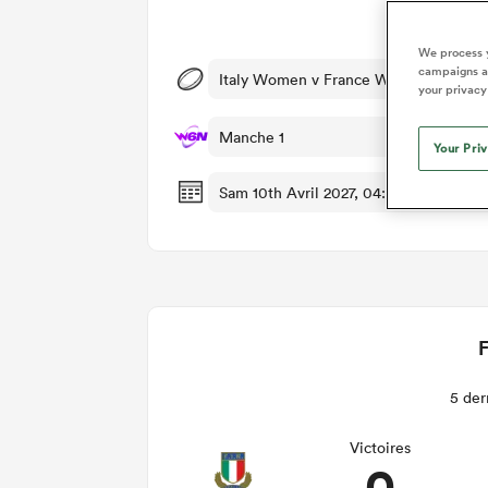
Dét
We process y
campaigns an
Italy Women v France Women
your privacy
Manche 1
Your Pri
Sam 10th Avril 2027, 04:30am PDT
F
5 der
Victoires
0