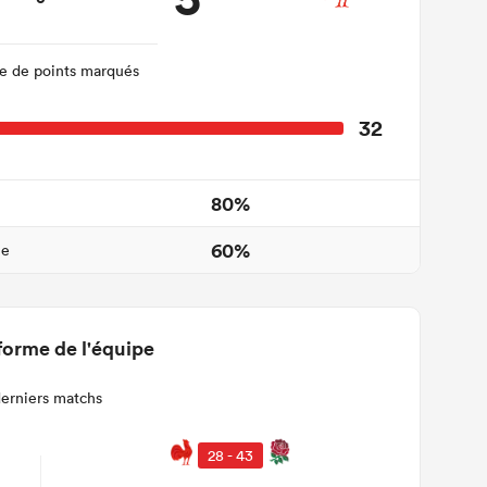
 de points marqués
32
80%
60%
ne
forme de l'équipe
derniers matchs
28 - 43