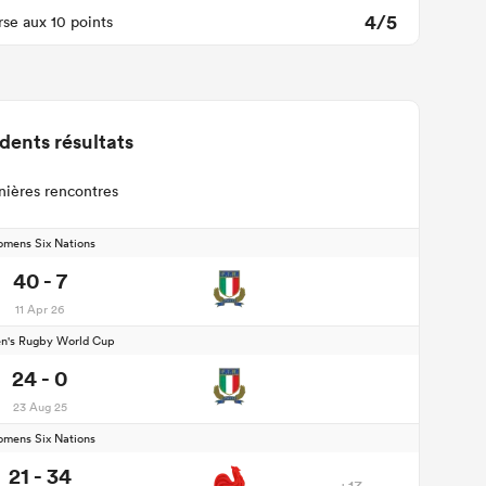
4/5
se aux 10 points
dents résultats
nières rencontres
mens Six Nations
40 - 7
11 Apr 26
's Rugby World Cup
24 - 0
23 Aug 25
mens Six Nations
21 - 34