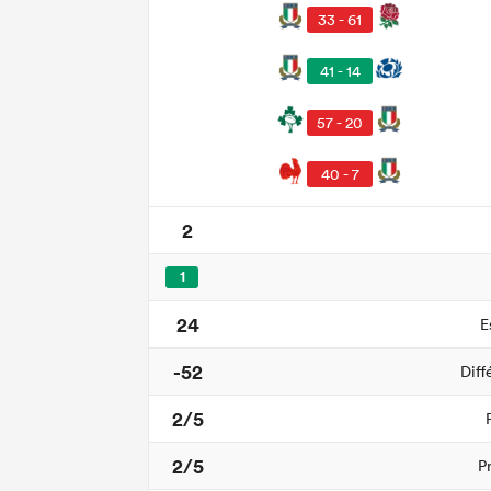
33 - 61
41 - 14
57 - 20
40 - 7
2
1
24
E
-52
Diff
2/5
2/5
P