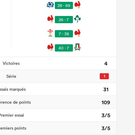
28 - 69
26 - 7
7 - 38
40 - 7
4
Victoires
Série
1
31
ssais marqués
109
érence de points
3/5
Premier essai
3/5
remiers points