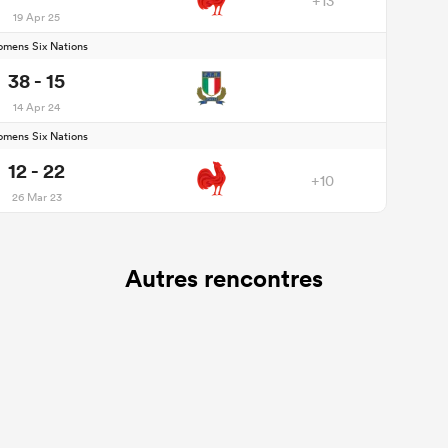
+13
19 Apr 25
mens Six Nations
38 - 15
14 Apr 24
mens Six Nations
12 - 22
+10
26 Mar 23
Autres rencontres