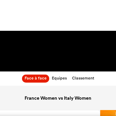
4:30
10 Avr 27
Face à face
Equipes
Classement
France Women vs Italy Women