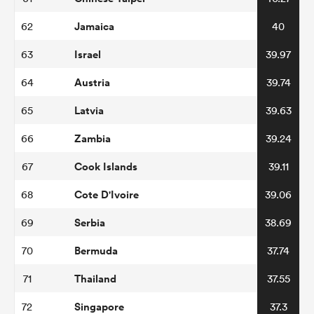
Jamaica
62
40
Israel
63
39.97
Austria
64
39.74
Latvia
65
39.63
Zambia
66
39.24
Cook Islands
67
39.11
Cote D'Ivoire
68
39.06
Serbia
69
38.69
Bermuda
70
37.74
Thailand
71
37.55
Singapore
72
37.3