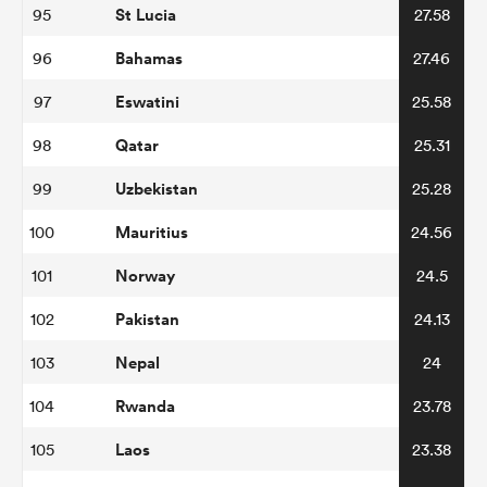
St Lucia
95
27.58
Bahamas
96
27.46
Eswatini
97
25.58
Qatar
98
25.31
Uzbekistan
99
25.28
Mauritius
100
24.56
Norway
101
24.5
Pakistan
102
24.13
Nepal
103
24
Rwanda
104
23.78
Laos
105
23.38