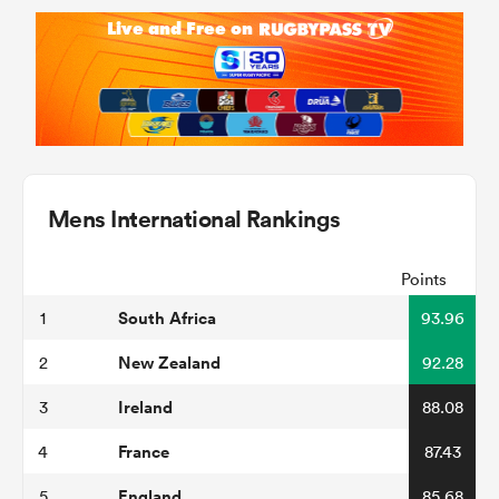
Mens International Rankings
Points
South Africa
1
93.96
New Zealand
2
92.28
Ireland
3
88.08
France
4
87.43
England
5
85.68