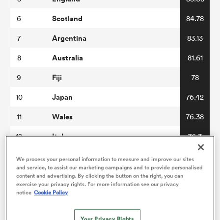
Scotland
6
84.78
Argentina
7
83.13
Australia
8
81.61
Fiji
9
78
Japan
10
76.42
Wales
11
76.38
Italy
12
76.3
Georgia
13
73.94
We process your personal information to measure and improve our sites
and service, to assist our marketing campaigns and to provide personalised
USA
14
70.22
content and advertising. By clicking the button on the right, you can
exercise your privacy rights. For more information see our privacy
notice
Cookie Policy
Portugal
15
69.39
Chile
16
66.94
Your Privacy Rights