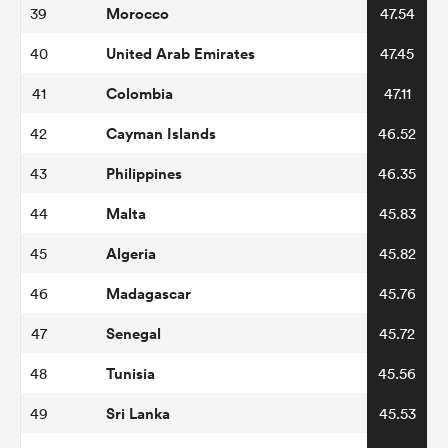
Morocco
39
47.54
United Arab Emirates
40
47.45
Colombia
41
47.11
Cayman Islands
42
46.52
Philippines
43
46.35
Malta
44
45.83
Algeria
45
45.82
Madagascar
46
45.76
Senegal
47
45.72
Tunisia
48
45.56
Sri Lanka
49
45.53