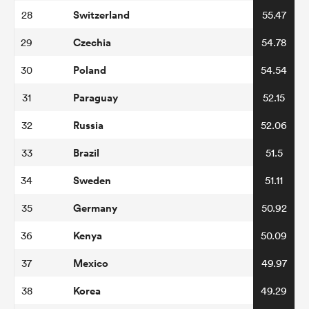
Switzerland
28
55.47
Czechia
29
54.78
Poland
30
54.54
Paraguay
31
52.15
Russia
32
52.06
Brazil
33
51.5
Sweden
34
51.11
Germany
35
50.92
Kenya
36
50.09
Mexico
37
49.97
Korea
38
49.29