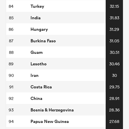
Turkey
84
32.15
India
85
31.83
Hungary
86
31.29
Burkina Faso
87
31.05
Guam
88
30.51
Lesotho
89
30.46
Iran
90
30
Costa Rica
91
29.75
China
92
28.91
Bosnia & Herzegovina
93
28.36
Papua New Guinea
94
27.68