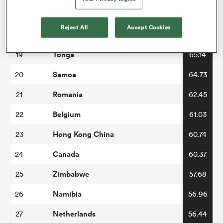
Spain
17
66.83
Reject All
Accept Cookies
Uruguay
18
65.75
Tonga
19
65.14
Samoa
20
64.73
Romania
21
62.45
Belgium
22
61.03
Hong Kong China
23
60.74
Canada
24
60.37
Zimbabwe
25
57.68
Namibia
26
56.96
Netherlands
27
56.44