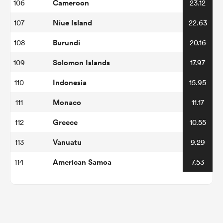
Cameroon
106
23.12
Niue Island
107
22.63
Burundi
108
20.16
Solomon Islands
109
17.97
Indonesia
110
15.95
Monaco
111
11.17
Greece
112
10.55
Vanuatu
113
9.29
American Samoa
114
7.53