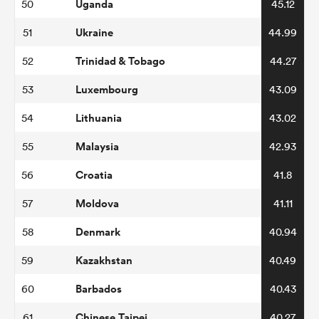
Uganda
50
45.12
Ukraine
51
44.99
Trinidad & Tobago
52
44.27
Luxembourg
53
43.09
Lithuania
54
43.02
Malaysia
55
42.93
Croatia
56
41.8
Moldova
57
41.11
Denmark
58
40.94
Kazakhstan
59
40.49
Barbados
60
40.43
Chinese Taipei
61
40.27