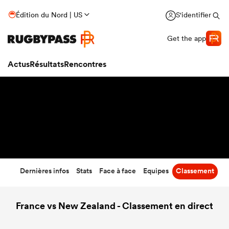
49
-
14
Édition du Nord | US
S'identifier
Temps écoulé
Get the app
Actus
Résultats
Rencontres
Dernières infos
Stats
Face à face
Equipes
Classement
France vs New Zealand - Classement en direct