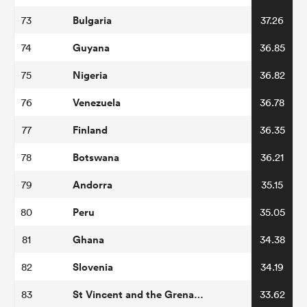
Bulgaria
73
37.26
Guyana
74
36.85
Nigeria
75
36.82
Venezuela
76
36.78
Finland
77
36.35
Botswana
78
36.21
Andorra
79
35.15
Peru
80
35.05
Ghana
81
34.38
Slovenia
82
34.19
St Vincent and the Grenadines
83
33.62