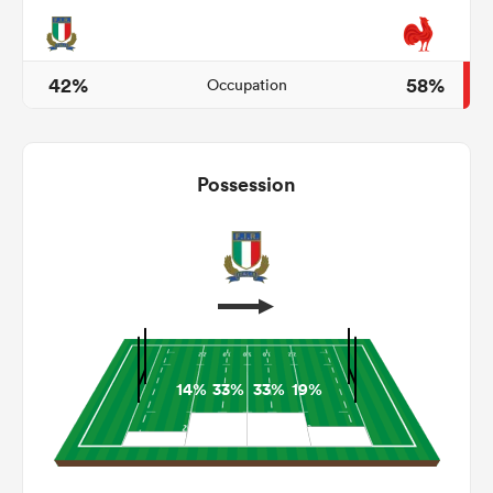
42%
58%
Occupation
Possession
14%
33%
33%
19%