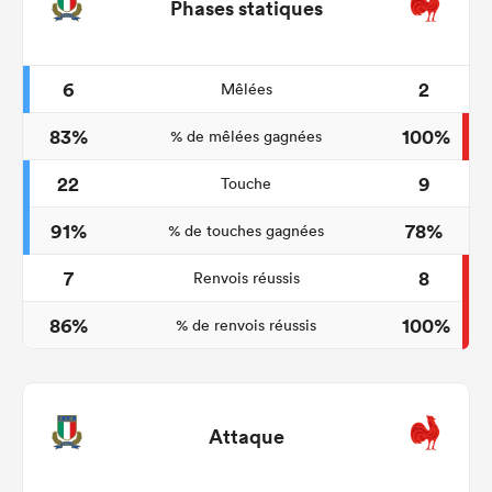
Phases statiques
6
2
Mêlées
83%
100%
% de mêlées gagnées
22
9
Touche
91%
78%
% de touches gagnées
7
8
Renvois réussis
86%
100%
% de renvois réussis
Attaque