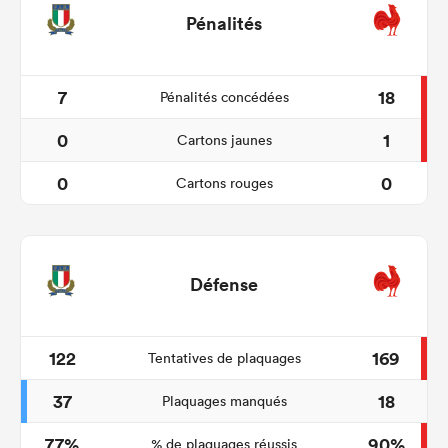
Pénalités
7
18
Pénalités concédées
0
1
Cartons jaunes
0
0
Cartons rouges
Défense
122
169
Tentatives de plaquages
37
18
Plaquages manqués
77%
90%
% de plaquages réussis