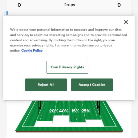
0
0
Drops
147
107
Courses avec ballon
We process your personal information to measure and improve our sites
3
6
Franchissements
and service, to assist our marketing campaigns and to provide personalised
content and advertising. By clicking the button on the right, you can
12
12
Turnovers perdus
exercise your privacy rights. For more information see our privacy
notice
Cookie Policy
6
5
Turnovers gagnés
Your Privacy Rights
Occupation
Reject All
Accept Cookies
20%
40%
15%
25%