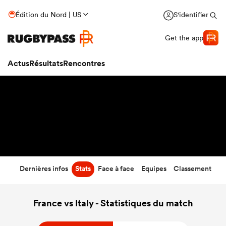
24
-
29
Édition du Nord | US
S'identifier
Temps écoulé
Get the app
Actus
Résultats
Rencontres
Dernières infos
Stats
Face à face
Equipes
Classement
France vs Italy - Statistiques du match