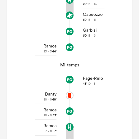
70'
13 - 13
Capuozzo
69'
13 - 11
Garbisi
60'
13 - 6
Ramos
13 - 3
44'
Mi-temps
Page-Relo
43'
10 - 3
Danty
10 - 0
40'
Ramos
10 - 0
13'
Ramos
7 - 0
7'