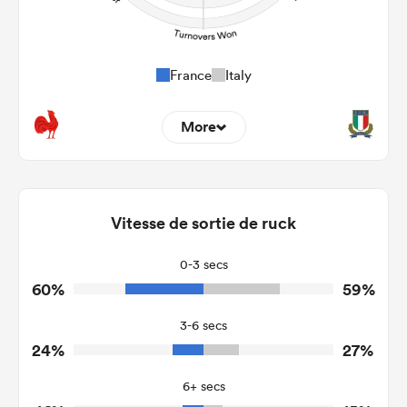
France
Italy
More
8
11
Dominant Tackles
118
178
Vitesse de sortie de ruck
Tackles Made
11
33
Tackles Missed
0-3 secs
60%
59%
4
7
Turnovers Won
3-6 secs
2
3
Tackle Turnover
24%
27%
17
16
Tackle Offload Allowed
6+ secs