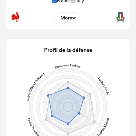
France
Italy
More
10
5
22m Entries
0.7
2.6
Profil de la défense
22m Conversion
5
4
Line Breaks
138
113
Carries
20
22
Kicks
360
270
Post Contact Meters