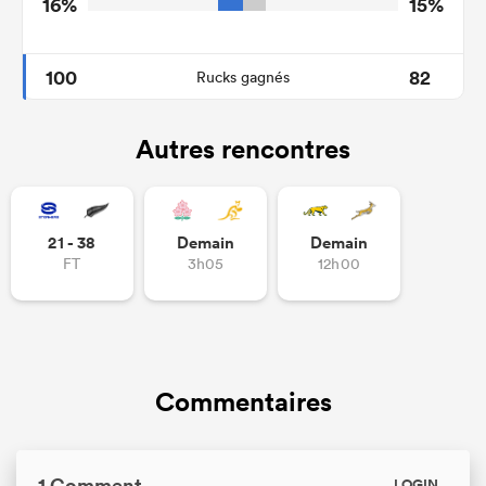
16%
15%
100
82
Rucks gagnés
Autres rencontres
21 - 38
Demain
Demain
FT
3h05
12h00
Commentaires
1 Comment
LOGIN