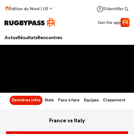
13
-
13
Édition du Nord | US
S'identifier
Temps écoulé
Get the app
Actus
Résultats
Rencontres
Dernières infos
Stats
Face à face
Equipes
Classement
France vs Italy