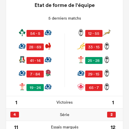
Etat de forme de l'équipe
5 derniers matchs
54 - 5
12 - 55
28 - 69
33 - 15
41 - 14
25 - 28
7 - 84
29 - 15
19 - 24
65 - 7
1
1
Victoires
4
Série
2
11
12
Essais marqués