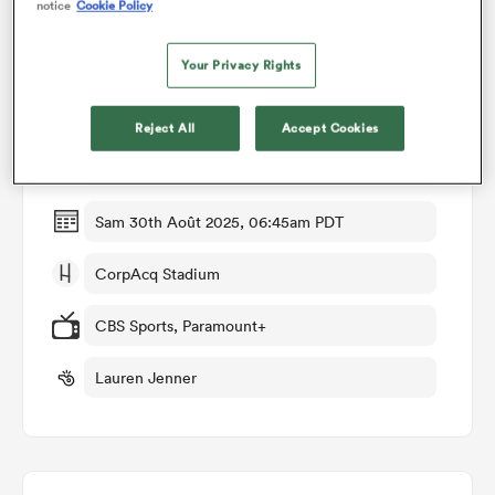
notice
Cookie Policy
Détails du match
Your Privacy Rights
Scotland Women v Fiji Women
Reject All
Accept Cookies
Manche 2
Sam 30th Août 2025, 06:45am PDT
CorpAcq Stadium
CBS Sports, Paramount+
Lauren Jenner