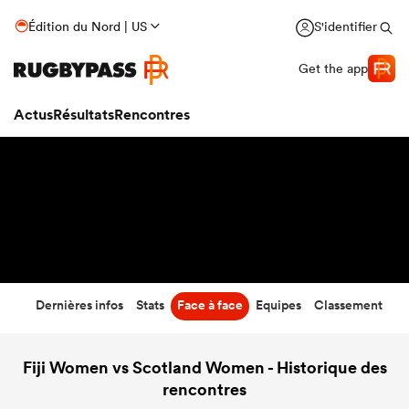
29
-
15
Édition du Nord | US
S'identifier
Temps écoulé
Get the app
Actus
Résultats
Rencontres
Dernières infos
Stats
Face à face
Equipes
Classement
Fiji Women vs Scotland Women - Historique des
rencontres