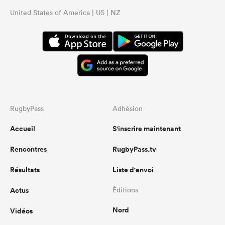
United States of America | US | NZ
RugbyPass
Adhésion
Accueil
S'inscrire maintenant
Rencontres
RugbyPass.tv
Résultats
Liste d'envoi
Actus
Éditions
Nord
Vidéos