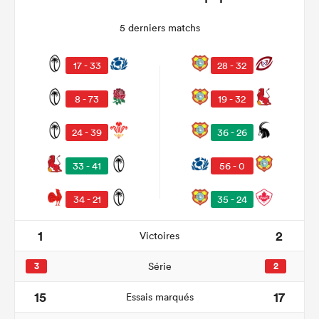
5 derniers matchs
17 - 33
28 - 32
8 - 73
19 - 32
24 - 39
36 - 26
33 - 41
56 - 0
34 - 21
35 - 24
1
2
Victoires
3
Série
2
15
17
Essais marqués