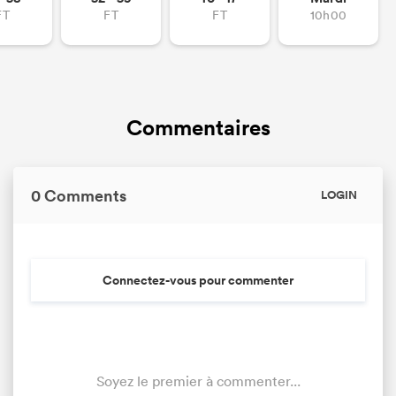
FT
FT
FT
10h00
Commentaires
0 Comments
LOGIN
Connectez-vous pour commenter
Soyez le premier à commenter...