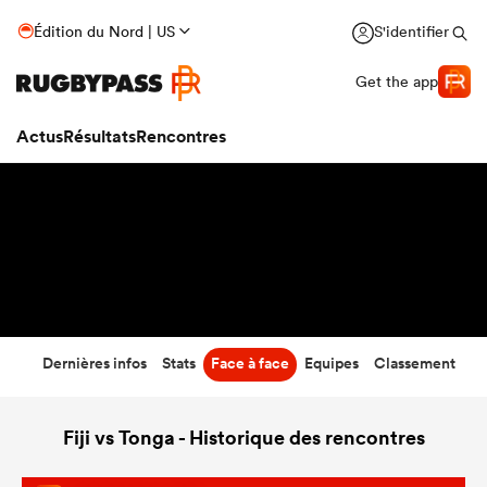
32
-
10
Édition du Nord | US
S'identifier
Temps écoulé
Get the app
Actus
Résultats
Rencontres
Dernières infos
Stats
Face à face
Equipes
Classement
Fiji vs Tonga - Historique des rencontres