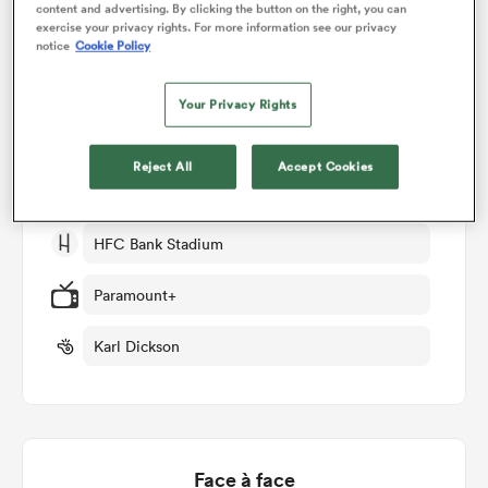
content and advertising. By clicking the button on the right, you can
Détails du match
exercise your privacy rights. For more information see our privacy
notice
Cookie Policy
Fiji v Tonga
Your Privacy Rights
Manche 2
Reject All
Accept Cookies
Ven 29th Août 2025, 08:00pm PDT
HFC Bank Stadium
Paramount+
Karl Dickson
Face à face