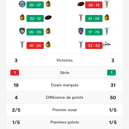
26 - 27
26 - 12
32 - 12
41 - 24
26 - 35
17 - 76
41 - 24
33 - 52
3
3
Victoires
1
Série
1
19
31
Essais marqués
4
50
Différence de points
2/5
1/5
Premier essai
1/5
1/5
Premiers points