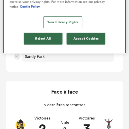
exercise your privacy rights. For more information see our privacy
notice
Cookie Policy
Exeter Chiefs v Harlequins
Your Privacy Rights
Manche 5
Reject All
Accept Cookies
Sam 31st Octobre 2026, 08:00am PDT
Sandy Park
Face à face
5 dernières rencontres
Victoires
Victoires
2
3
Nuls
0