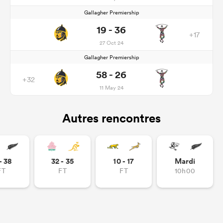
Gallagher Premiership
19 - 36
+17
27 Oct 24
Gallagher Premiership
58 - 26
+32
11 May 24
Autres rencontres
- 38
32 - 35
10 - 17
Mardi
FT
FT
FT
10h00