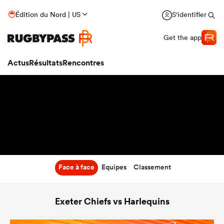
8:00
Édition du Nord | US
S'identifier
31 Oct 26
Get the app
Actus
Résultats
Rencontres
Face à face
Equipes
Classement
Exeter Chiefs vs Harlequins