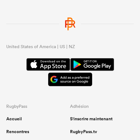
United States of America | US | NZ
RugbyPass
Adhésion
Accueil
S'inscrire maintenant
Rencontres
RugbyPass.tv