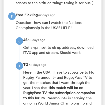
adapts to the altitude thing? taking it serious..)
Fred Fickling
42 days ago
F
Question - how can I watch the Nations
Championship in the USA? HELP!
JS
36 days ago
J
Get a vpn, set to uk up address, download
ITVX app and stream. Should work
TG
38 days ago
T
Here in the USA, I have to subscribe to Flo
Rugby, Paramount+ and RugbyPass TV to
get the matches that I want through the
year. I see that
this match will be on
RugbyPass TV, the subscription companion
to this forum
. Paramount+ is carrying the
ongoing World Junior Championship and