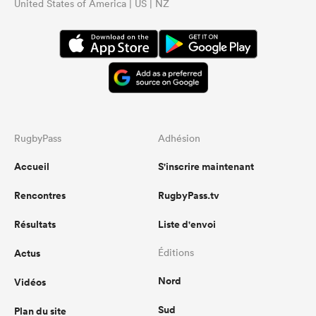
United States of America | US | NZ
RugbyPass
Adhésion
Accueil
S'inscrire maintenant
Rencontres
RugbyPass.tv
Résultats
Liste d'envoi
Actus
Éditions
Nord
Vidéos
Sud
Plan du site