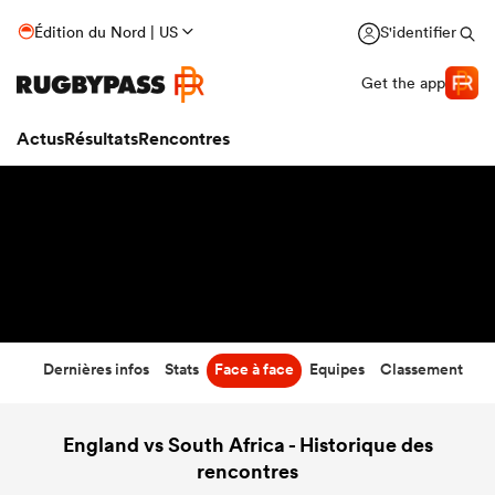
45
-
21
Édition du Nord | US
S'identifier
Temps écoulé
Get the app
Actus
Résultats
Rencontres
Dernières infos
Stats
Face à face
Equipes
Classement
England vs South Africa - Historique des
rencontres