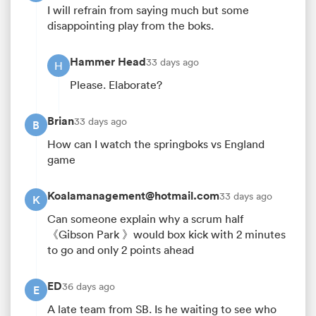
I will refrain from saying much but some
disappointing play from the boks.
Hammer Head
33 days ago
H
Please. Elaborate?
Brian
33 days ago
B
How can I watch the springboks vs England
game
Koalamanagement@hotmail.com
33 days ago
K
Can someone explain why a scrum half
《Gibson Park 》would box kick with 2 minutes
to go and only 2 points ahead
ED
36 days ago
E
A late team from SB. Is he waiting to see who