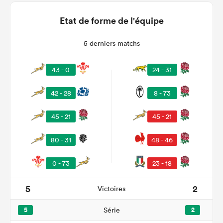
Etat de forme de l'équipe
5 derniers matchs
43 - 0
24 - 31
42 - 28
8 - 73
45 - 21
45 - 21
80 - 31
48 - 46
0 - 73
23 - 18
5
2
Victoires
5
Série
2