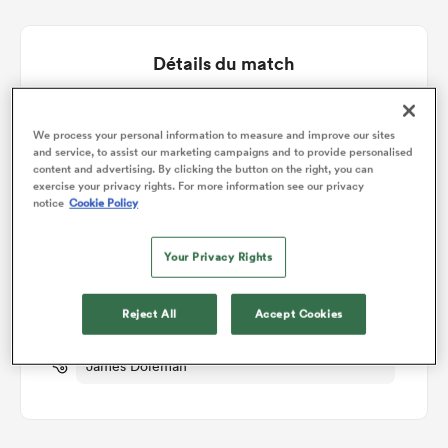
Détails du match
South Africa v England
We process your personal information to measure and improve our sites
and service, to assist our marketing campaigns and to provide personalised
content and advertising. By clicking the button on the right, you can
Manche 1
exercise your privacy rights. For more information see our privacy
notice
Cookie Policy
Sam 4th Juillet 2026, 08:40am PDT
Your Privacy Rights
Ellis Park
Reject All
Accept Cookies
RugbyPass TV
James Doleman