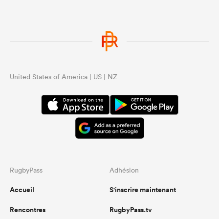
United States of America | US | NZ
RugbyPass
Adhésion
Accueil
S'inscrire maintenant
Rencontres
RugbyPass.tv