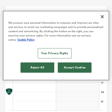
Graphique d'évolution des points
We process your personal information to measure and improve our sites
and service, to assist our marketing campaigns and to provide personalised
Edinburgh gagne +49
content and advertising. By clicking the button on the right, you can
exercise your privacy rights. For more information see our privacy
notice
Cookie Policy
Your Privacy Rights
Reject All
Accept Cookies