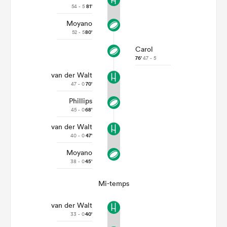
54 - 5
81'
Moyano
52 - 5
80'
Carol
76'
47 - 5
van der Walt
47 - 0
70'
Phillips
45 - 0
68'
van der Walt
40 - 0
47'
Moyano
38 - 0
45'
Mi-temps
van der Walt
33 - 0
40'