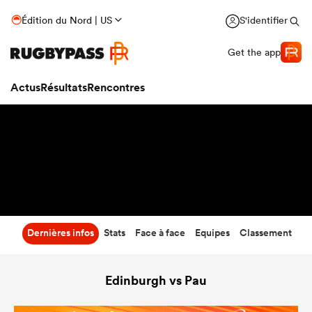
54
-
5
Édition du Nord | US
S'identifier
Temps écoulé
Get the app
Actus
Résultats
Rencontres
Dernières infos
Stats
Face à face
Equipes
Classement
Edinburgh vs Pau