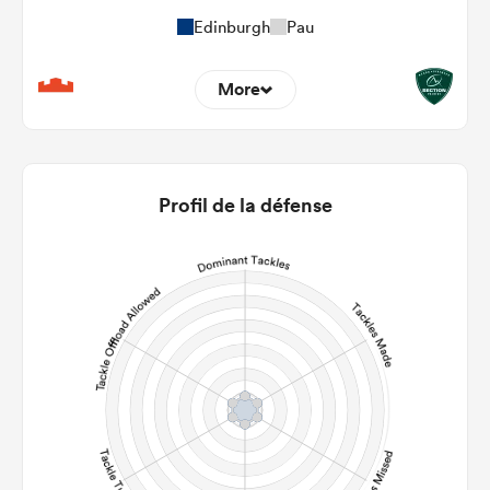
Edinburgh
Pau
More
0
0
22m Entries
0
0
Profil de la défense
22m Conversion
0
0
Line Breaks
0
0
Carries
0
0
Kicks
0
0
Post Contact Meters