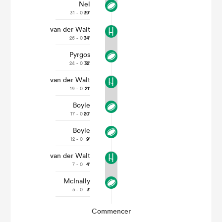
Nel
31 - 0
39'
van der Walt
26 - 0
34'
Pyrgos
24 - 0
32'
van der Walt
19 - 0
21'
Boyle
17 - 0
20'
Boyle
12 - 0
9'
van der Walt
7 - 0
4'
McInally
5 - 0
3'
Commencer