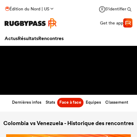
5
-
50
Édition du Nord | US
S'identifier
Temps écoulé
Get the app
Actus
Résultats
Rencontres
Dernières infos
Stats
Face à face
Equipes
Classement
Colombia vs Venezuela - Historique des rencontres