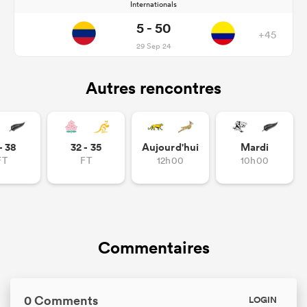
Internationals
5 - 50
+45
29 Sep 24
Autres rencontres
- 38
32 - 35
Aujourd'hui
Mardi
FT
FT
12h00
10h00
Commentaires
0 Comments
LOGIN