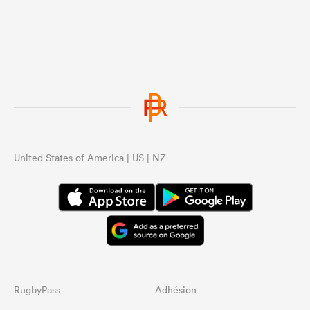
United States of America | US | NZ
RugbyPass
Adhésion