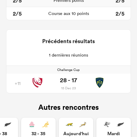
2/5
2/5
Premiers points
2/5
2/5
Course aux 10 points
Précédents résultats
1 dernières réunions
Challenge Cup
28 - 17
+11
15 Dec 23
Autres rencontres
- 38
32 - 35
Aujourd'hui
Mardi