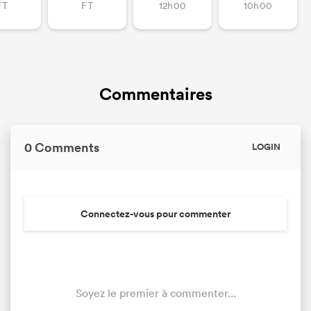
FT
FT
12h00
10h00
Commentaires
0 Comments
LOGIN
Connectez-vous pour commenter
Soyez le premier à commenter...