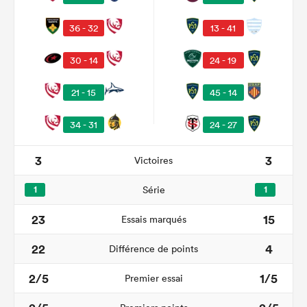
13 - 41
36 - 32
30 - 14
24 - 19
21 - 15
45 - 14
34 - 31
24 - 27
3
3
Victoires
1
Série
1
23
15
Essais marqués
22
4
Différence de points
2/5
1/5
Premier essai