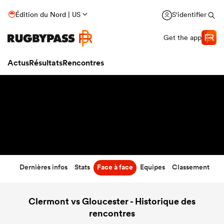
28
-
17
Édition du Nord | US
S'identifier
Temps écoulé
Get the app
Actus
Résultats
Rencontres
Dernières infos
Stats
Face à face
Equipes
Classement
Clermont vs Gloucester - Historique des
rencontres