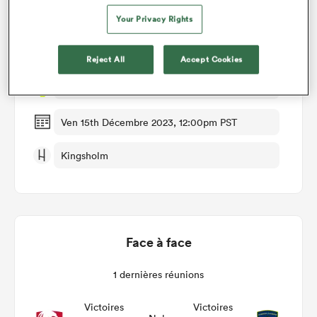
Détails du match
Your Privacy Rights
Gloucester v Clermont
Reject All
Accept Cookies
Manche 2
Ven 15th Décembre 2023, 12:00pm PST
Kingsholm
Face à face
1 dernières réunions
Victoires
Victoires