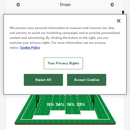
0
0
Drops
121
144
Courses avec ballon
We process your personal information to measure and improve our sites
9
6
Franchissements
and service, to assist our marketing campaigns and to provide personalised
content and advertising. By clicking the button on the right, you can
17
24
Turnovers perdus
exercise your privacy rights. For more information see our privacy
notice
Cookie Policy
11
5
Turnovers gagnés
Your Privacy Rights
Occupation
Reject All
Accept Cookies
15%
34%
19%
33%