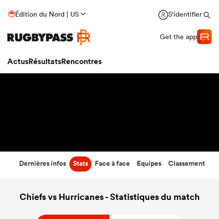
35
-
17
Édition du Nord | US
S'identifier
Temps écoulé
Get the app
Actus
Résultats
Rencontres
Dernières infos
Stats
Face à face
Equipes
Classement
Chiefs vs Hurricanes - Statistiques du match