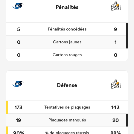
Pénalités
5
9
Pénalités concédées
0
1
Cartons jaunes
0
0
Cartons rouges
Défense
173
143
Tentatives de plaquages
19
20
Plaquages manqués
90%
88%
% de plaquages réussis