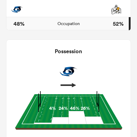
48%
52%
Occupation
Possession
4%
24%
46%
26%