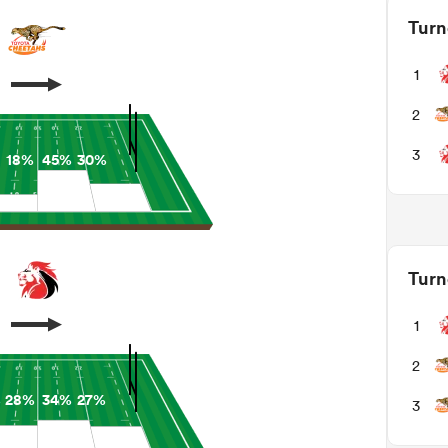
Turn
1
2
3
18%
45%
30%
Turn
1
2
%
28%
34%
27%
3