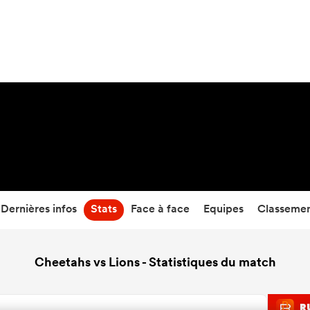
29
-
27
Temps écoulé
Dernières infos
Stats
Face à face
Equipes
Classeme
Cheetahs vs Lions - Statistiques du match