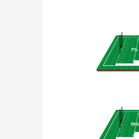
7%
10