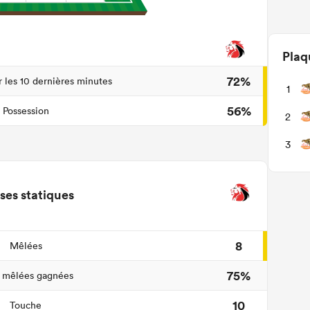
Plaq
72%
r les 10 dernières minutes
1
56%
Possession
2
3
ses statiques
8
Mêlées
75%
 mêlées gagnées
10
Touche