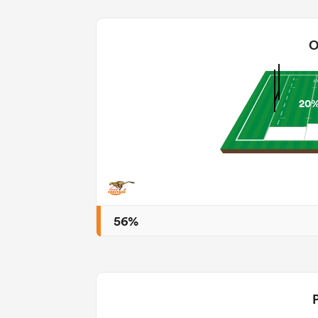
O
20
56%