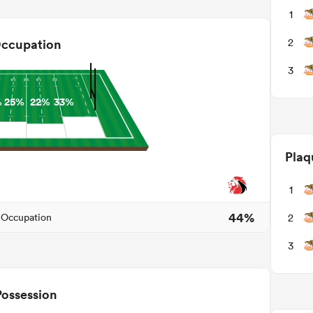
1
2
ccupation
3
%
25%
22%
33%
Plaq
1
44%
2
Occupation
3
Possession