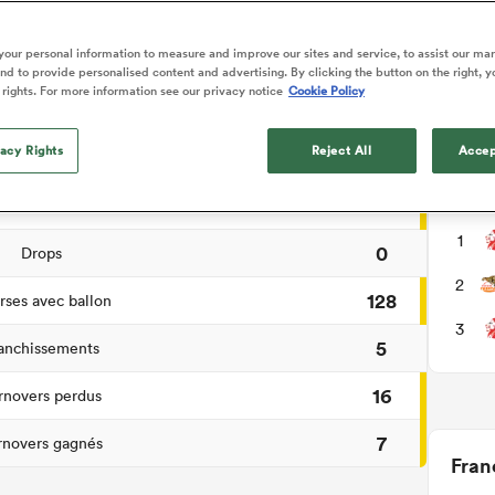
hèse du match
our personal information to measure and improve our sites and service, to assist our ma
d to provide personalised content and advertising. By clicking the button on the right, y
 rights. For more information see our privacy notice
Cookie Policy
1
e pied de pénalité
vacy Rights
Reject All
Accep
4
Essais
Cour
2
ansformations
1
0
Drops
2
128
ses avec ballon
3
5
anchissements
16
rnovers perdus
7
rnovers gagnés
Fran