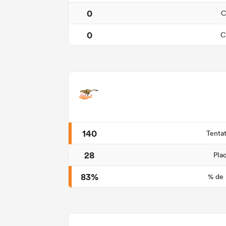
0
C
0
C
140
Tenta
28
Pla
83%
% de 