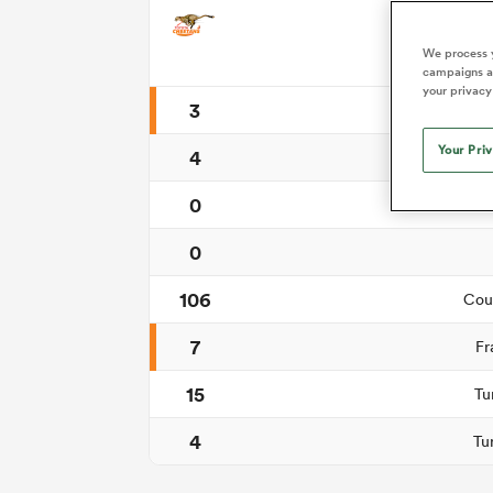
Synt
We process y
campaigns an
your privacy
3
Coups d
Your Pri
4
0
Tr
0
106
Cour
7
Fr
15
Tu
4
Tu