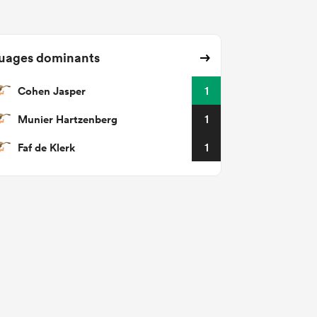
uages dominants
Cohen Jasper
1
Munier Hartzenberg
1
Faf de Klerk
1