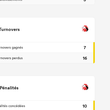
Turnovers
7
rnovers gagnés
16
rnovers perdus
Pénalités
10
lités concédées