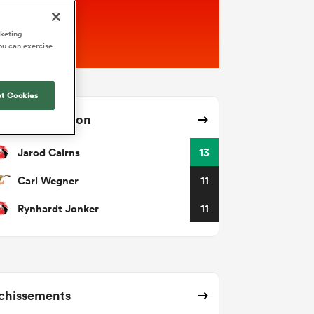
rketing
ou can exercise
t Cookies
ses avec ballon
Jarod Cairns
13
Carl Wegner
11
Rynhardt Jonker
11
chissements