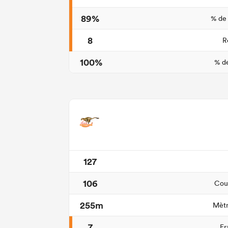
89%
% de
8
R
100%
% de
127
106
Cour
255m
Mètr
7
Fr