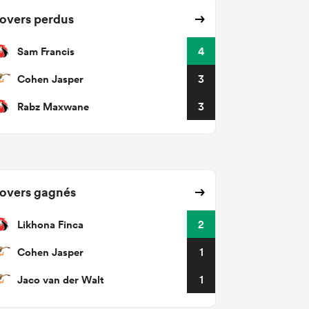
overs perdus
Sam Francis
4
Cohen Jasper
3
Rabz Maxwane
3
overs gagnés
Likhona Finca
2
Cohen Jasper
1
Jaco van der Walt
1