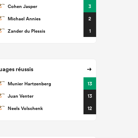
Cohen Jasper
3
Michael Annies
2
Zander du Plessis
1
uages réussis
Munier Hartzenberg
13
Juan Venter
13
Neels Volschenk
12