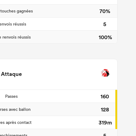
70%
 touches gagnées
5
envois réussis
100%
 renvois réussis
Attaque
160
Passes
128
ses avec ballon
319m
es après contact
5
anchissements