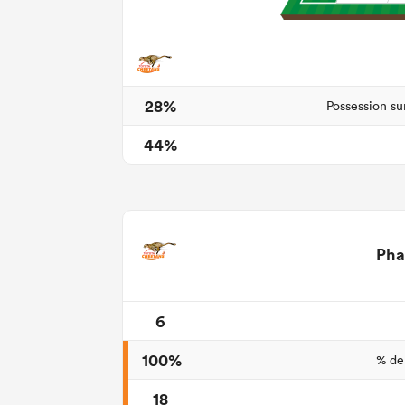
28%
Possession su
44%
Pha
6
100%
% de
18