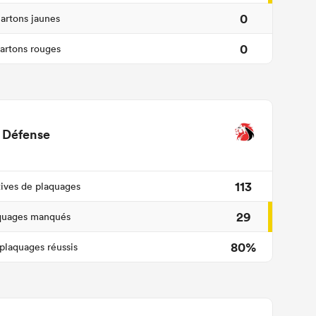
0
artons jaunes
0
artons rouges
Défense
113
tives de plaquages
29
quages manqués
80%
plaquages réussis