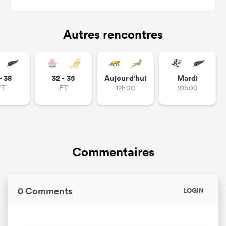
Autres rencontres
- 38
32 - 35
Aujourd'hui
Mardi
FT
FT
12h00
10h00
Commentaires
0 Comments
LOGIN