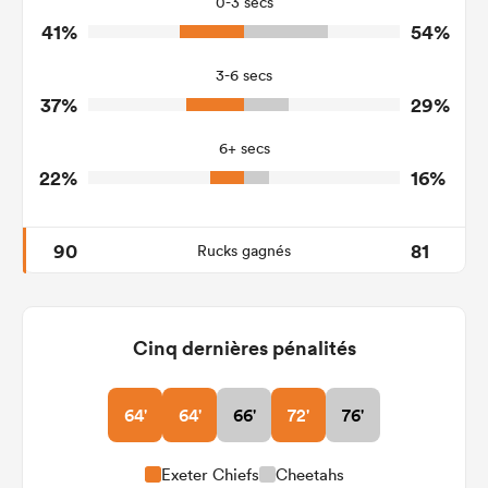
0-3 secs
41%
54%
7
7
Turnovers Won
3-6 secs
3
3
Tackle Turnover
37%
29%
11
6
Tackle Offload Allowed
6+ secs
22%
16%
90
81
Rucks gagnés
Cinq dernières pénalités
64'
64'
66'
72'
76'
Exeter Chiefs
Cheetahs