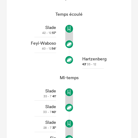
Temps écoulé
Slade
42 - 12
57'
Feyi-Waboso
40 - 12
56'
Hartzenberg
43'
35 - 12
Mi-temps
Slade
35 - 7
41'
Slade
33 - 7
40'
Slade
28 - 7
37'