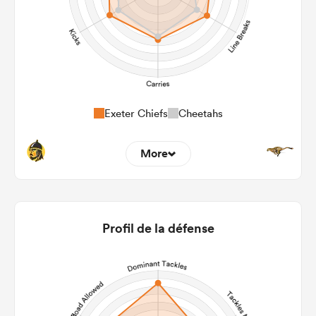
Exeter Chiefs
Cheetahs
More
11
6
22m Entries
3.82
2
Profil de la défense
22m Conversion
8
6
Line Breaks
123
113
Carries