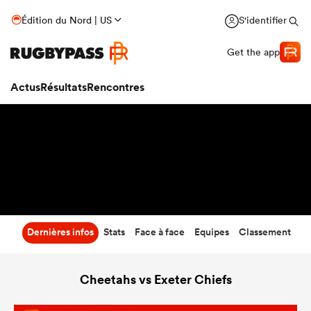
42
-
12
Édition du Nord | US
S'identifier
Temps écoulé
Get the app
Actus
Résultats
Rencontres
Dernières infos
Stats
Face à face
Equipes
Classement
Cheetahs vs Exeter Chiefs