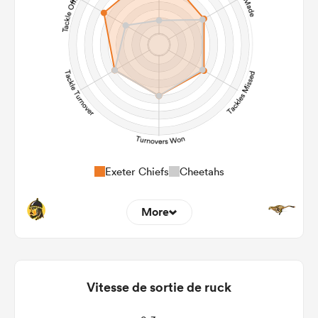
34
27
Kicks
398
285
Post Contact Meters
Exeter Chiefs
Cheetahs
More
9
2
Dominant Tackles
145
141
Vitesse de sortie de ruck
Tackles Made
26
25
Tackles Missed