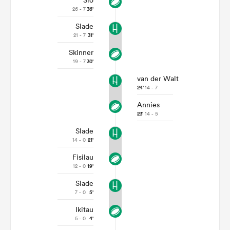
Sio
26 - 7
36'
Slade
21 - 7
31'
Skinner
19 - 7
30'
van der Walt
24'
14 - 7
Annies
23'
14 - 5
Slade
14 - 0
21'
Fisilau
12 - 0
19'
Slade
7 - 0
5'
Ikitau
5 - 0
4'