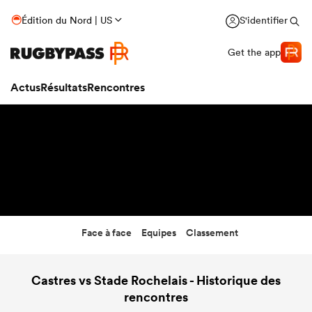
16:00
Édition du Nord | US
S'identifier
18 Déc 26
Get the app
Actus
Résultats
Rencontres
Face à face
Equipes
Classement
Castres vs Stade Rochelais - Historique des
rencontres