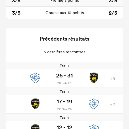
3/5
3/5
Premiers points
3/5
2/5
Course aux 10 points
Précédents résultats
5 dernières rencontres
Top 14
26 - 31
+5
28 Feb 26
Top 14
17 - 19
+2
22 Nov 25
Top 14
12 - 12