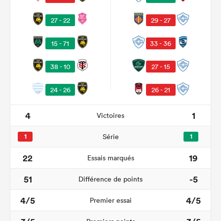
29 - 27
27 - 22
33 - 36
15 - 71
38 - 10
27 - 15
24 - 26
26 - 21
4
1
Victoires
1
Série
1
22
19
Essais marqués
51
-5
Différence de points
4/5
4/5
Premier essai