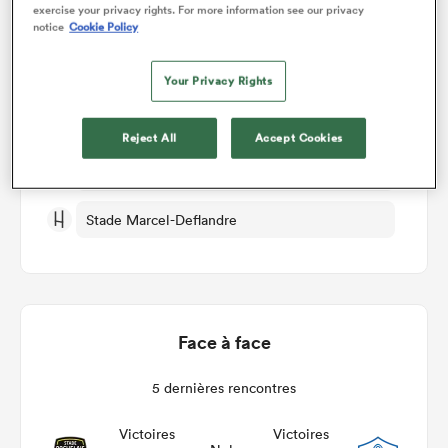
Détails du match
exercise your privacy rights. For more information see our privacy
notice
Cookie Policy
Stade Rochelais v Castres
Your Privacy Rights
Manche 12
Reject All
Accept Cookies
Ven 18th Décembre 2026, 04:00pm PST
Stade Marcel-Deflandre
Face à face
5 dernières rencontres
Victoires
Victoires