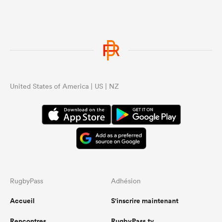
United States of America | US | NZ
RugbyPass
Adhésion
Accueil
S'inscrire maintenant
Rencontres
RugbyPass.tv