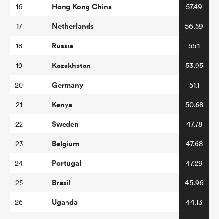
Hong Kong China
16
57.49
Netherlands
17
56.59
Russia
18
55.1
Kazakhstan
19
53.95
Germany
20
51.1
Kenya
21
50.68
Sweden
22
47.78
Belgium
23
47.68
Portugal
24
47.29
Brazil
25
45.96
Uganda
26
44.13