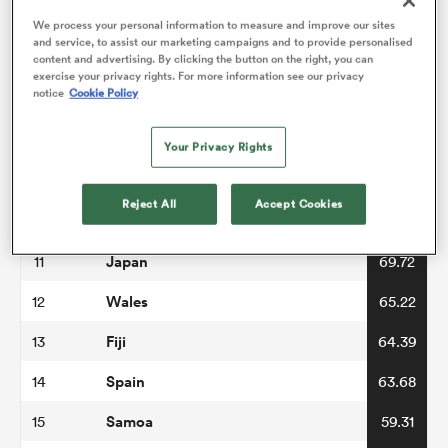
Ireland
5
78.69
We process your personal information to measure and improve our sites
and service, to assist our marketing campaigns and to provide personalised
Italy
content and advertising. By clicking the button on the right, you can
6
74.79
exercise your privacy rights. For more information see our privacy
notice
Cookie Policy
Scotland
7
74.4
USA
8
74.05
Your Privacy Rights
Australia
9
74.03
Reject All
Accept Cookies
South Africa
10
71.91
Japan
11
69.72
Wales
12
65.22
Fiji
13
64.39
Spain
14
63.68
Samoa
15
59.31