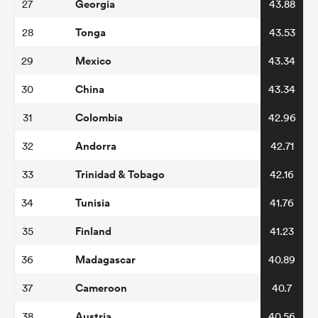
Georgia
27
43.88
Tonga
28
43.53
Mexico
29
43.34
China
30
43.34
Colombia
31
42.96
Andorra
32
42.71
Trinidad & Tobago
33
42.16
Tunisia
34
41.76
Finland
35
41.23
Madagascar
36
40.89
Cameroon
37
40.7
Austria
38
40.56