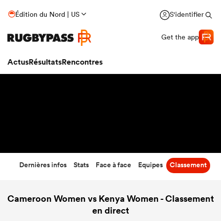
39
-
17
Édition du Nord | US
S'identifier
Temps écoulé
Get the app
Actus
Résultats
Rencontres
Dernières infos
Stats
Face à face
Equipes
Classement
Cameroon Women vs Kenya Women - Classement
en direct