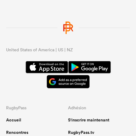
United States of America | US | NZ
RugbyPass
Adhésion
Accueil
S'inscrire maintenant
Rencontres
RugbyPass.tv