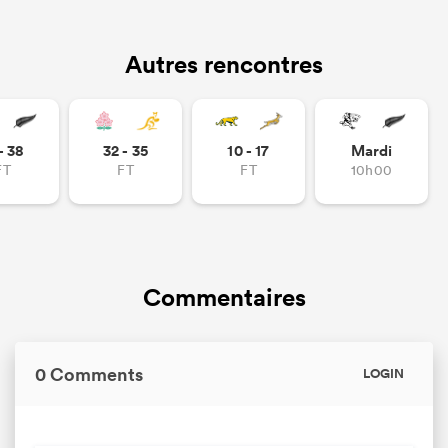
Autres rencontres
- 38
32 - 35
10 - 17
Mardi
FT
FT
FT
10h00
Commentaires
0 Comments
LOGIN