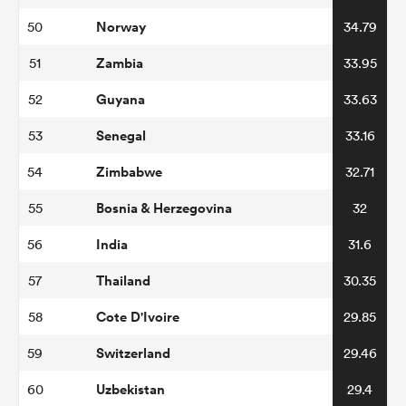
Norway
50
34.79
Zambia
51
33.95
Guyana
52
33.63
Senegal
53
33.16
Zimbabwe
54
32.71
Bosnia & Herzegovina
55
32
India
56
31.6
Thailand
57
30.35
Cote D'Ivoire
58
29.85
Switzerland
59
29.46
Uzbekistan
60
29.4