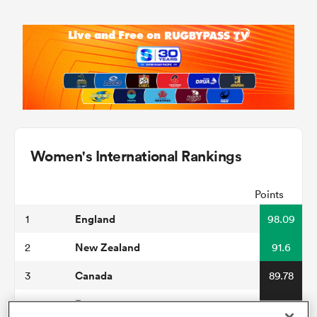
Women's International Rankings
Points
England
1
98.09
New Zealand
2
91.6
Canada
3
89.78
France
4
84.59