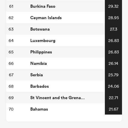
Burkina Faso
61
29.32
Cayman Islands
62
28.95
Botswana
63
27.3
Luxembourg
64
26.83
Philippines
65
26.83
Namibia
66
26.14
Serbia
67
25.79
Barbados
68
24.06
St Vincent and the Grenadines
69
22.71
Bahamas
70
21.67