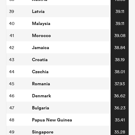
Latvia
39
39.11
Malaysia
40
39.11
Morocco
41
39.08
Jamaica
42
38.84
Croatia
43
38.19
Czechia
44
38.01
Romania
45
37.93
Denmark
46
36.62
Bulgaria
47
36.23
Papua New Guinea
48
35.41
Singapore
49
35.28