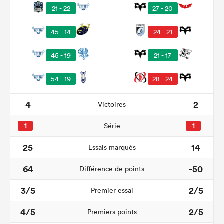
21 - 22
27 - 20
45 - 14
24 - 21
45 - 19
21 - 17
54 - 19
28 - 24
4
2
Victoires
1
Série
1
25
14
Essais marqués
64
-50
Différence de points
3/5
2/5
Premier essai
4/5
2/5
Premiers points