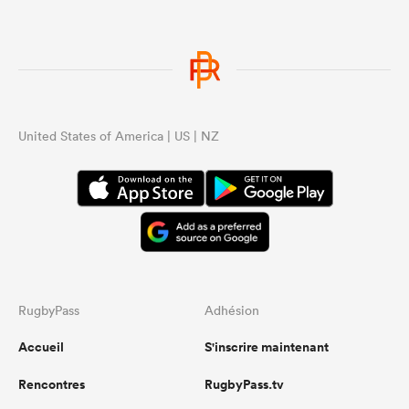
United States of America | US | NZ
RugbyPass
Adhésion
Accueil
S'inscrire maintenant
Rencontres
RugbyPass.tv