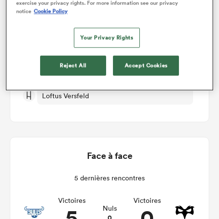
exercise your privacy rights. For more information see our privacy
notice
Cookie Policy
Bulls v Ospreys
Your Privacy Rights
Manche 8
Reject All
Accept Cookies
Sam 26th Novembre 2022, 05:30am PST
Loftus Versfeld
Face à face
5 dernières rencontres
Victoires
Victoires
5
0
Nuls
0