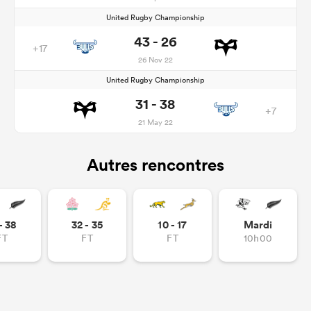
United Rugby Championship
43 - 26
+17
26 Nov 22
United Rugby Championship
31 - 38
+7
21 May 22
Autres rencontres
- 38
32 - 35
10 - 17
Mardi
FT
FT
FT
10h00