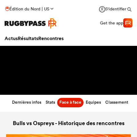
43
-
26
Édition du Nord | US
S'identifier
Temps écoulé
Get the app
Actus
Résultats
Rencontres
Dernières infos
Stats
Face à face
Equipes
Classement
Bulls vs Ospreys - Historique des rencontres