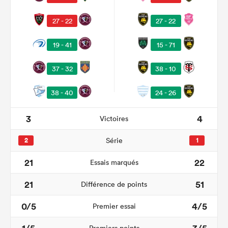
27 - 22
27 - 22
19 - 41
15 - 71
37 - 32
38 - 10
38 - 40
24 - 26
3
4
Victoires
2
Série
1
21
22
Essais marqués
21
51
Différence de points
0/5
4/5
Premier essai