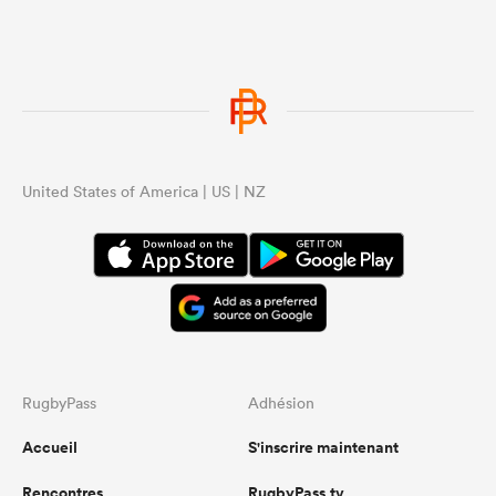
United States of America | US | NZ
RugbyPass
Adhésion
Accueil
S'inscrire maintenant
Rencontres
RugbyPass.tv