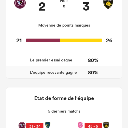
2
3
Nuls
0
Moyenne de points marqués
21
26
80%
Le premier essai gagne
80%
L'équipe recevante gagne
Etat de forme de l'équipe
5 derniers matchs
31 - 34
45 - 5