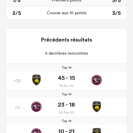
1/5
3/5
Premiers points
2/5
3/5
Course aux 10 points
Précédents résultats
5 dernières rencontres
Top 14
45 - 15
+30
18 Apr 26
Top 14
23 - 18
+5
06 Sep 25
Top 14
10 - 21