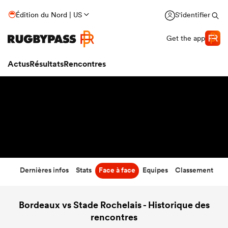
34
-
14
Édition du Nord | US
S'identifier
Temps écoulé
Get the app
Actus
Résultats
Rencontres
Dernières infos
Stats
Face à face
Equipes
Classement
Bordeaux vs Stade Rochelais - Historique des
rencontres