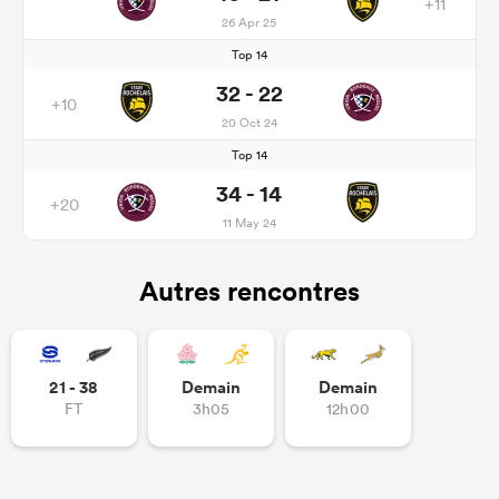
+11
26 Apr 25
Top 14
32 - 22
+10
20 Oct 24
Top 14
34 - 14
+20
11 May 24
Autres rencontres
21 - 38
Demain
Demain
FT
3h05
12h00