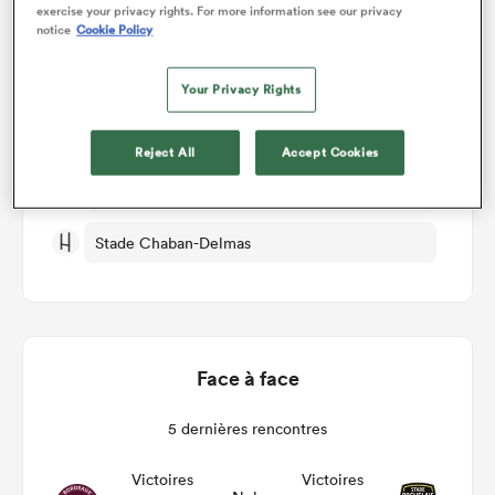
Détails du match
exercise your privacy rights. For more information see our privacy
notice
Cookie Policy
Bordeaux v Stade Rochelais
Your Privacy Rights
Manche 23
Reject All
Accept Cookies
Sam 11th Mai 2024, 12:05pm PDT
Stade Chaban-Delmas
Face à face
5 dernières rencontres
Victoires
Victoires