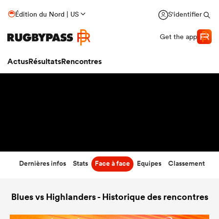
47
-
40
Édition du Nord | US
S'identifier
Temps écoulé
Get the app
Actus
Résultats
Rencontres
Dernières infos
Stats
Face à face
Equipes
Classement
Blues vs Highlanders - Historique des rencontres