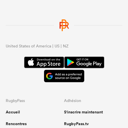
United States of America | US | NZ
RugbyPass
Adhésion
Accueil
S'inscrire maintenant
Rencontres
RugbyPass.tv