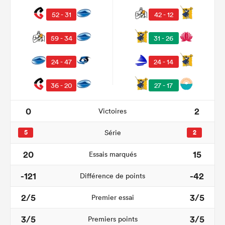
52 - 31
42 - 12
59 - 34
31 - 26
24 - 47
24 - 14
36 - 20
27 - 17
0
2
Victoires
5
Série
2
20
15
Essais marqués
-121
-42
Différence de points
2/5
3/5
Premier essai
3/5
3/5
Premiers points