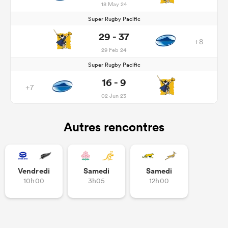
18 May 24
Super Rugby Pacific
29 - 37
+8
29 Feb 24
Super Rugby Pacific
16 - 9
+7
02 Jun 23
Autres rencontres
Vendredi
Samedi
Samedi
10h00
3h05
12h00