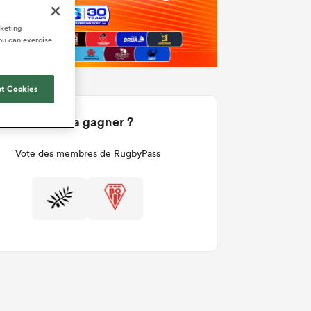
rketing
ou can exercise
t Cookies
Qui va gagner ?
Vote des membres de RugbyPass