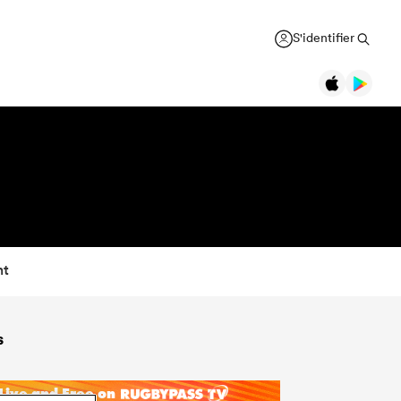
S'identifier
nt
s