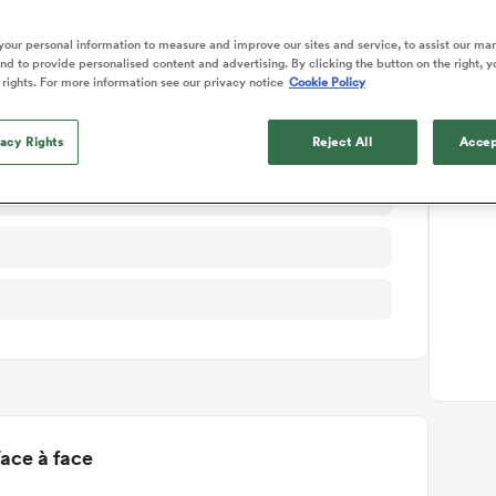
ails du match
our personal information to measure and improve our sites and service, to assist our ma
d to provide personalised content and advertising. By clicking the button on the right, y
 rights. For more information see our privacy notice
Cookie Policy
vacy Rights
Reject All
Accep
ace à face