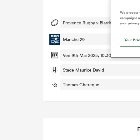
Dét
We process y
campaigns an
Provence Rugby v Biarritz
your privacy
Manche 29
Your Pri
Ven 9th Mai 2025, 10:30am PDT
Stade Maurice David
Thomas Chereque
F