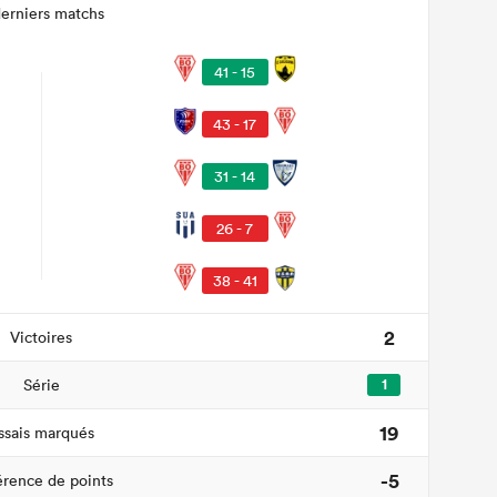
derniers matchs
41 - 15
43 - 17
31 - 14
26 - 7
38 - 41
2
Victoires
Série
1
19
ssais marqués
-5
érence de points