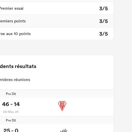
3/5
Premier essai
3/5
remiers points
3/5
se aux 10 points
dents résultats
rnières réunions
Pro D2
46 - 14
09 May 25
Pro D2
25 - 0