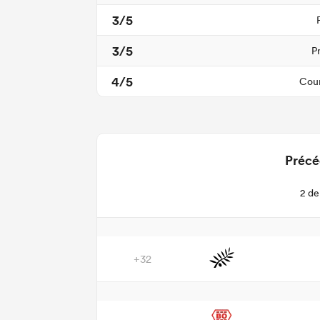
3/5
3/5
P
4/5
Cour
Précé
2 de
+32