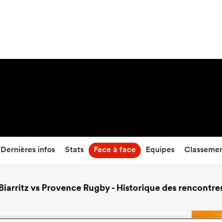
46
-
14
Temps écoulé
Dernières infos
Stats
Face à face
Equipes
Classeme
Biarritz vs Provence Rugby - Historique des rencontre