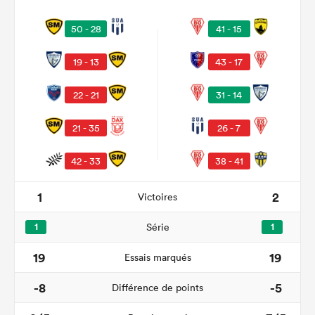
50 - 28
41 - 15
19 - 13
43 - 17
22 - 21
31 - 14
21 - 35
26 - 7
42 - 33
38 - 41
1
2
Victoires
1
Série
1
19
19
Essais marqués
-8
-5
Différence de points