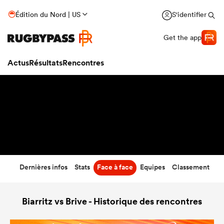
41
-
20
Édition du Nord | US
S'identifier
Temps écoulé
Get the app
Actus
Résultats
Rencontres
Dernières infos
Stats
Face à face
Equipes
Classement
Biarritz vs Brive - Historique des rencontres