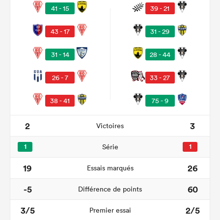
41 - 15
39 - 21
43 - 17
31 - 29
31 - 14
28 - 44
26 - 7
33 - 27
38 - 41
75 - 9
2
3
Victoires
1
Série
1
19
26
Essais marqués
-5
60
Différence de points
3/5
2/5
Premier essai