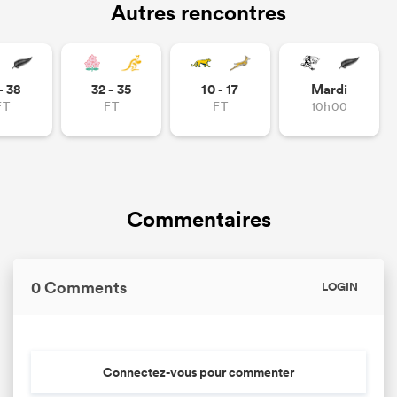
Autres rencontres
- 38
32 - 35
10 - 17
Mardi
FT
FT
FT
10h00
Commentaires
0 Comments
LOGIN
Connectez-vous pour commenter