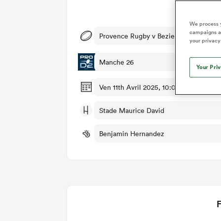
Dét
We process y
campaigns an
Provence Rugby v Beziers
your privacy
Manche 26
Your Pri
Ven 11th Avril 2025, 10:00am PDT
Stade Maurice David
Benjamin Hernandez
F