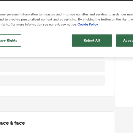
ails du match
our personal information to measure and improve our sites and service, to assist our ma
d to provide personalised content and advertising. By clicking the button on the right, y
 rights. For more information see our privacy notice
Cookie Policy
vacy Rights
Reject All
Accep
ace à face