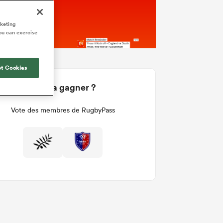
rketing
ou can exercise
t Cookies
Qui va gagner ?
Vote des membres de RugbyPass