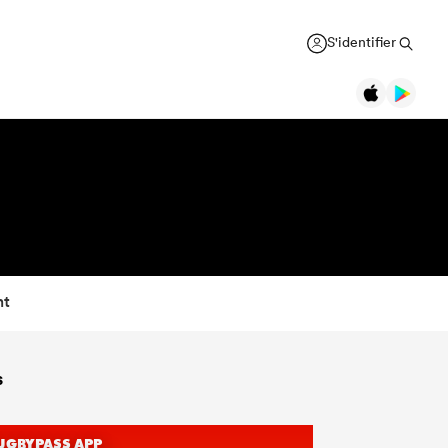
S'identifier
nt
s