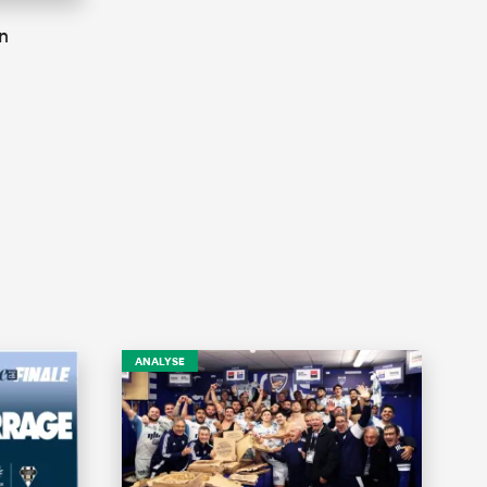
n
ANALYSE