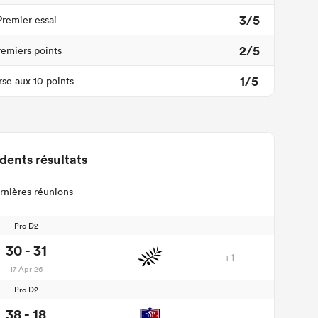
3/5
Premier essai
2/5
remiers points
1/5
se aux 10 points
dents résultats
rnières réunions
Pro D2
30 - 31
+1
17 Apr 26
Pro D2
38 - 18