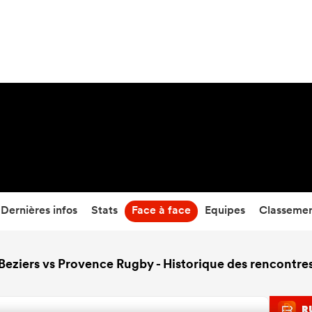
31
-
20
Temps écoulé
Dernières infos
Stats
Face à face
Equipes
Classeme
Beziers vs Provence Rugby - Historique des rencontre