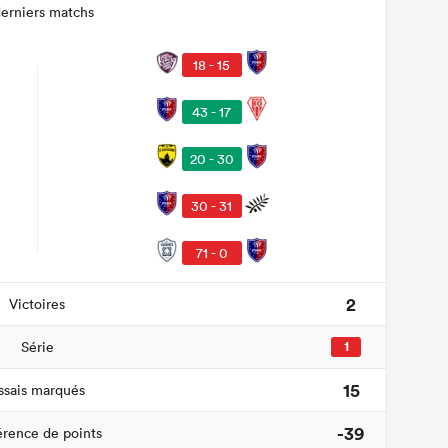
derniers matchs
18 - 15
43 - 17
20 - 30
30 - 31
71 - 0
2
Victoires
Série
1
15
ssais marqués
-39
érence de points