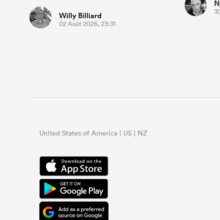
N
30
Willy Billiard
02 Août 2026, 23:31
United States of America | US | NZ