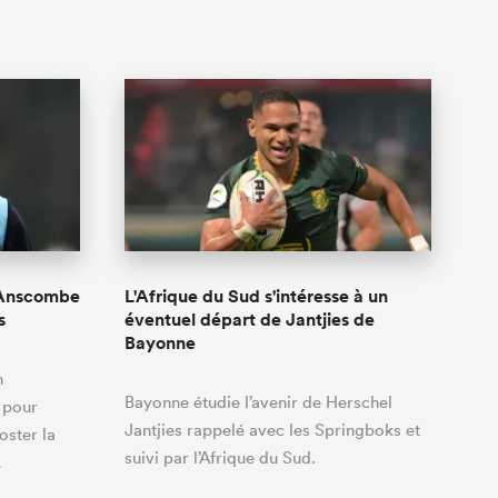
 Anscombe
L'Afrique du Sud s'intéresse à un
s
éventuel départ de Jantjies de
Bayonne
h
Bayonne étudie l’avenir de Herschel
 pour
Jantjies rappelé avec les Springboks et
ster la
suivi par l’Afrique du Sud.
…