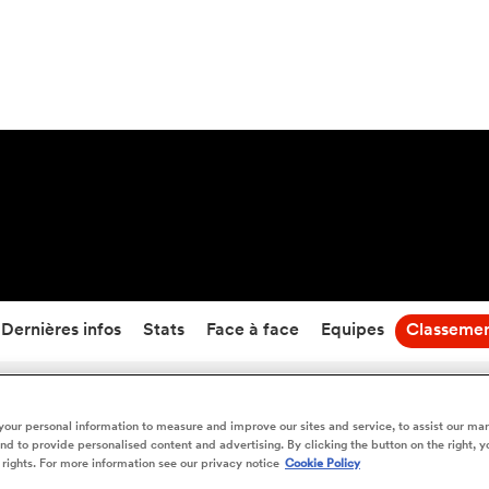
21
-
27
Temps écoulé
Dernières infos
Stats
Face à face
Equipes
Classeme
Bayonne vs Vannes - Classement en direct
our personal information to measure and improve our sites and service, to assist our ma
d to provide personalised content and advertising. By clicking the button on the right, y
 rights. For more information see our privacy notice
Cookie Policy