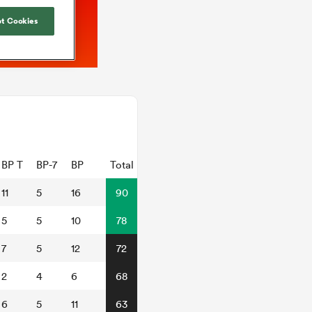
t Cookies
BP T
BP-7
BP
Total
11
5
16
90
5
5
10
78
7
5
12
72
2
4
6
68
6
5
11
63