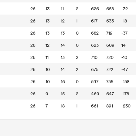
26
13
11
2
626
658
-32
26
13
12
1
617
635
-18
26
13
13
0
682
719
-37
26
12
14
0
623
609
14
26
11
13
2
710
720
-10
26
10
14
2
675
722
-47
26
10
16
0
597
755
-158
26
9
15
2
469
647
-178
26
7
18
1
661
891
-230