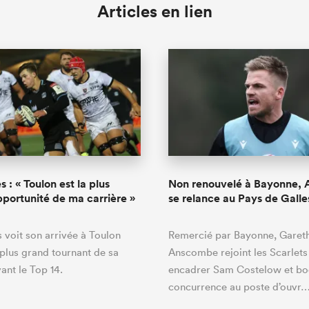
Articles en lien
 : « Toulon est la plus
Non renouvelé à Bayonne,
portunité de ma carrière »
se relance au Pays de Galle
voit son arrivée à Toulon
Remercié par Bayonne, Garet
lus grand tournant de sa
Anscombe rejoint les Scarlets
ant le Top 14.
encadrer Sam Costelow et boo
concurrence au poste d’ouvr