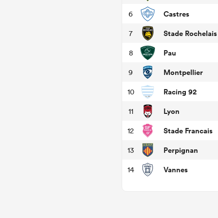
Castres
6
Stade Rochelais
7
Pau
8
Montpellier
9
Racing 92
10
Lyon
11
Stade Francais
12
Perpignan
13
Vannes
14