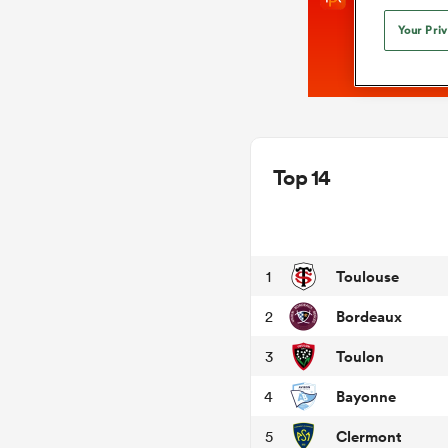
Your Pri
Top 14
Toulouse
1
Bordeaux
2
Toulon
3
Bayonne
4
Clermont
5