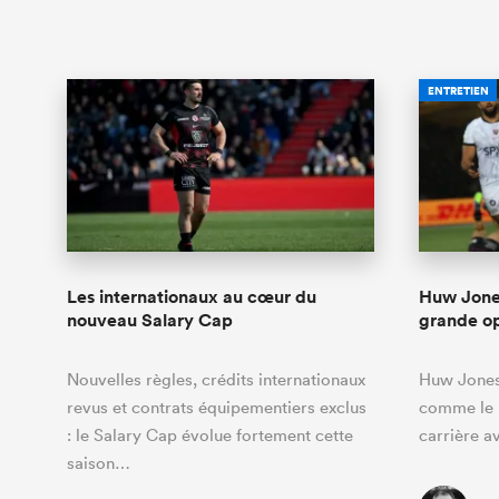
ENTRETIEN
Les internationaux au cœur du
Huw Jones
nouveau Salary Cap
grande op
Nouvelles règles, crédits internationaux
Huw Jones 
revus et contrats équipementiers exclus
comme le p
: le Salary Cap évolue fortement cette
carrière av
saison…