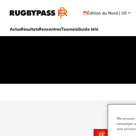
Édition du Nord | US
Actus
Résultats
Rencontres
Tournois
Guide télé
We process y
campaigns an
your privacy