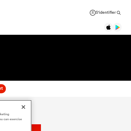
S'identifier
nt
rketing
ou can exercise