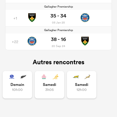
Gallagher Premiership
35 - 34
+1
05 Jan 25
Gallagher Premiership
38 - 16
+22
20 Sep 24
Autres rencontres
Demain
Samedi
Samedi
10h00
3h05
12h00