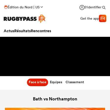
7:05
Édition du Nord | US
S'identifier
10 Oct 26
Get the app
Actus
Résultats
Rencontres
Face à face
Equipes
Classement
Bath vs Northampton