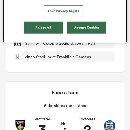
Your Privacy Rights
Northampton v Bath
Reject All
Accept Cookies
Manche 3
Sam 10th Octobre 2026, 07:05am PDT
cinch Stadium at Franklin's Gardens
Face à face
5 dernières rencontres
Victoires
Victoires
3
2
Nuls
0