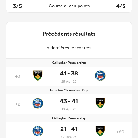
3/5
4/5
Course aux 10 points
Précédents résultats
5 dernières rencontres
Gallagher Premiership
41 - 38
+3
25 Apr 26
Investec Champions Cup
43 - 41
+2
10 Apr 26
Gallagher Premiership
21 - 41
+20
27 Dec 25