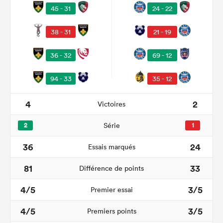
45 - 31
24 - 22
38 - 31
21 - 19
36 - 32
69 - 12
94 - 33
35 - 12
4
2
Victoires
2
Série
1
36
24
Essais marqués
81
33
Différence de points
4/5
3/5
Premier essai
4/5
3/5
Premiers points