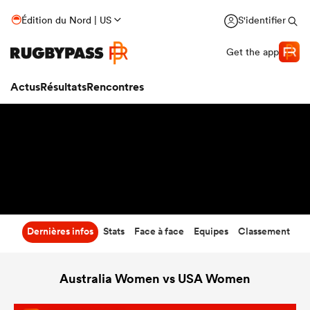
33
-
12
Édition du Nord | US
S'identifier
Temps écoulé
Get the app
Actus
Résultats
Rencontres
Dernières infos
Stats
Face à face
Equipes
Classement
Australia Women vs USA Women