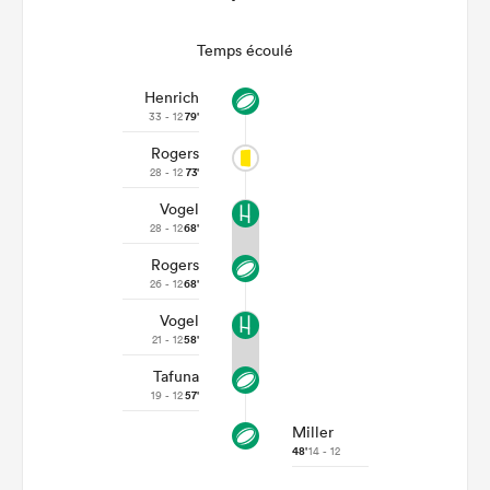
Temps écoulé
Henrich
33 - 12
79'
Rogers
28 - 12
73'
Vogel
28 - 12
68'
Rogers
26 - 12
68'
Vogel
21 - 12
58'
Tafuna
19 - 12
57'
Miller
48'
14 - 12