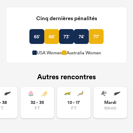
Cinq dernières pénalités
65'
66'
73'
74'
77'
USA Women
Australia Women
Autres rencontres
- 38
32 - 35
10 - 17
Mardi
FT
FT
FT
10h00