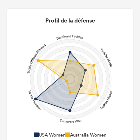
15
6
22m Entries
2.2
2
Profil de la défense
22m Conversion
3
2
Line Breaks
167
88
Carries
9
17
Kicks
514
310
Post Contact Meters
USA Women
Australia Women