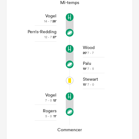
Mi-temps
Vogel
14 - 7
28'
Perris-Redding
12 - 7
27'
Wood
20'
7 - 7
Palu
19'
7 - 5
Stewart
15'
7 - 0
Vogel
7 - 0
12'
Rogers
5 - 0
11'
Commencer