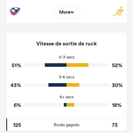
More
8
5
Dominant Tackles
127
218
Vitesse de sortie de ruck
Tackles Made
16
50
Tackles Missed
0-3 secs
51%
52%
6
2
Turnovers Won
3-6 secs
4
0
Tackle Turnover
43%
30%
2
17
Tackle Offload Allowed
6+ secs
6%
18%
125
73
Rucks gagnés