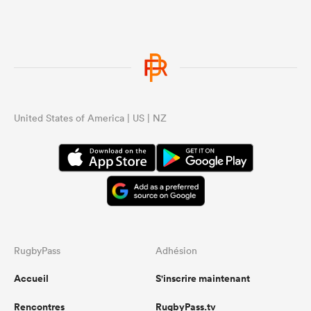
United States of America | US | NZ
RugbyPass
Adhésion
Accueil
S'inscrire maintenant
Rencontres
RugbyPass.tv