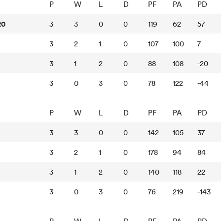
P
W
L
D
PF
PA
PD
20
3
3
0
0
119
62
57
3
2
1
0
107
100
7
3
1
2
0
88
108
-20
3
0
3
0
78
122
-44
P
W
L
D
PF
PA
PD
3
3
0
0
142
105
37
3
2
1
0
178
94
84
3
1
2
0
140
118
22
3
0
3
0
76
219
-143