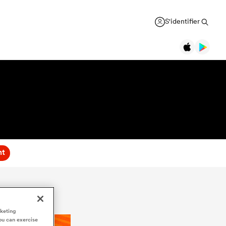
S'identifier
nt
rketing
ou can exercise