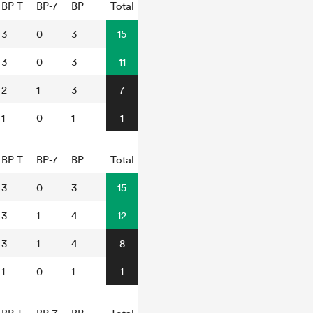
BP T
BP-7
BP
Total
3
0
3
15
3
0
3
11
2
1
3
7
1
0
1
1
BP T
BP-7
BP
Total
3
0
3
15
3
1
4
12
3
1
4
8
1
0
1
1