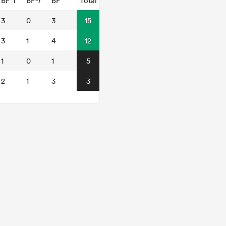
BP T
BP-7
BP
Total
3
0
3
15
3
1
4
12
1
0
1
5
2
1
3
3