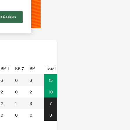
t Cookies
BP T
BP-7
BP
Total
3
0
3
15
2
0
2
10
2
1
3
7
0
0
0
0