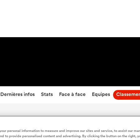
53
-
17
Temps écoulé
Dernières infos
Stats
Face à face
Equipes
Classeme
Australia U20 vs Fiji U20 - Classement en direct
our personal information to measure and improve our sites and service, to assist our ma
d to provide personalised content and advertising. By clicking the button on the right, y