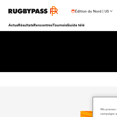
Édition du Nord | US
Actus
Résultats
Rencontres
Tournois
Guide télé
We process y
campaigns an