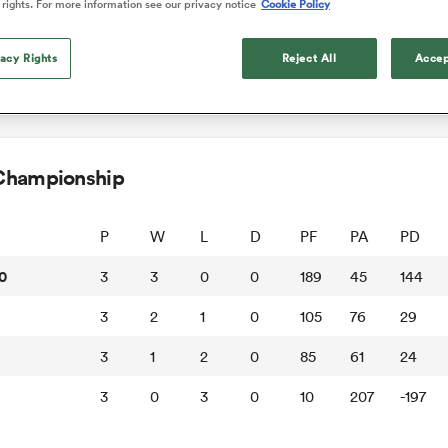
 rights. For more information see our privacy notice
Cookie Policy
vacy Rights
Reject All
Accep
Championship
P
W
L
D
PF
PA
PD
0
3
3
0
0
189
45
144
3
2
1
0
105
76
29
3
1
2
0
85
61
24
3
0
3
0
10
207
-197