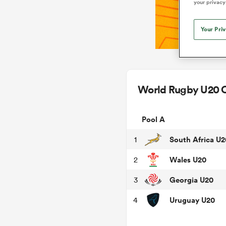
your privacy
Your Pri
World Rugby U20 
Pool A
South Africa U2
1
Wales U20
2
Georgia U20
3
Uruguay U20
4