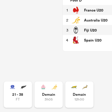
Pool D
France U20
1
Australia U20
2
Fiji U20
3
Spain U20
4
21 - 38
Demain
Demain
FT
3h05
12h00