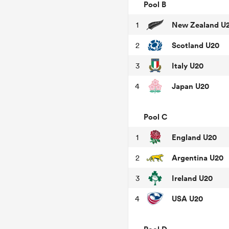
Pool B
New Zealand U
1
Scotland U20
2
Italy U20
3
Japan U20
4
Pool C
England U20
1
Argentina U20
2
Ireland U20
3
USA U20
4