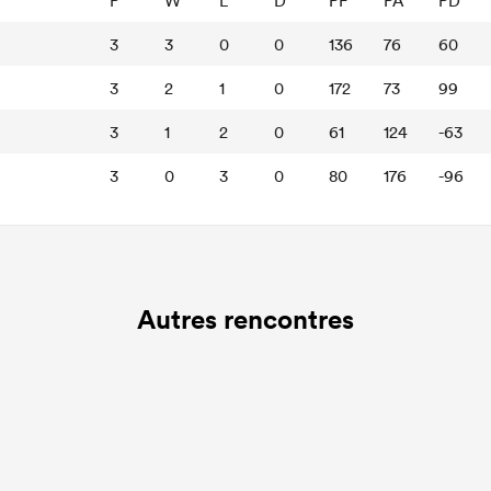
P
W
L
D
PF
PA
PD
3
3
0
0
136
76
60
3
2
1
0
172
73
99
3
1
2
0
61
124
-63
3
0
3
0
80
176
-96
Autres rencontres