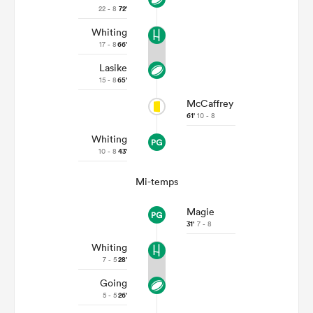
22 - 8
72'
Whiting
17 - 8
66'
Lasike
15 - 8
65'
McCaffrey
61'
10 - 8
Whiting
10 - 8
43'
Mi-temps
Magie
31'
7 - 8
Whiting
7 - 5
28'
Going
5 - 5
26'