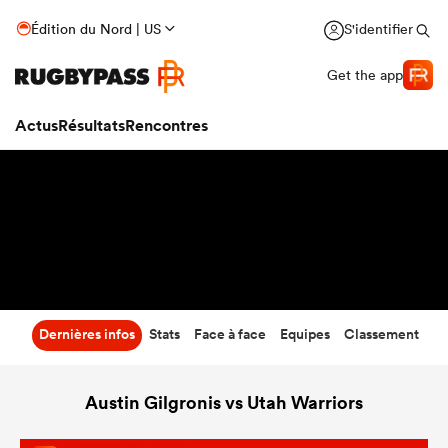
22
-
8
Édition du Nord | US
S'identifier
Temps écoulé
Get the app
Actus
Résultats
Rencontres
Dernières infos
Stats
Face à face
Equipes
Classement
Austin Gilgronis vs Utah Warriors