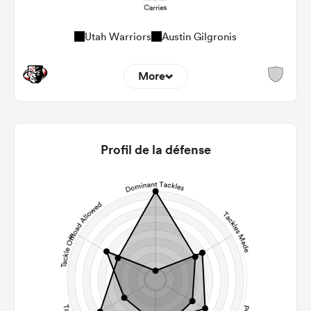
Utah Warriors
Austin Gilgronis
More
11
10
22m Entries
2
0.8
Profil de la défense
22m Conversion
5
3
Line Breaks
106
79
Carries
23
19
Kicks
304
176
Post Contact Meters