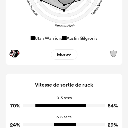
Utah Warriors
Austin Gilgronis
More
2
0
Dominant Tackles
97
120
Vitesse de sortie de ruck
Tackles Made
15
22
Tackles Missed
0-3 secs
70%
54%
7
5
Turnovers Won
3-6 secs
6
3
Tackle Turnover
24%
29%