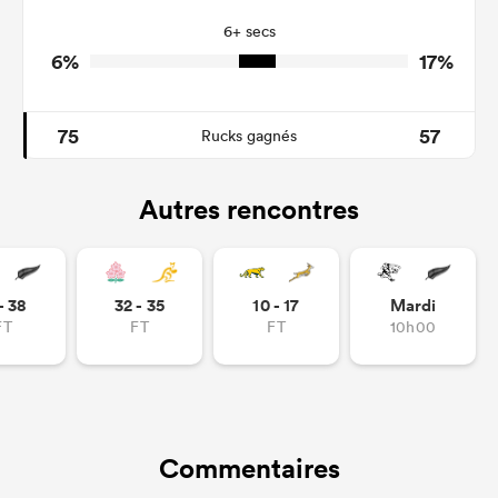
10
14
Tackle Offload Allowed
6+ secs
6%
17%
75
57
Rucks gagnés
Autres rencontres
- 38
32 - 35
10 - 17
Mardi
FT
FT
FT
10h00
Commentaires