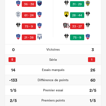
36 - 38
31 - 29
61 - 24
28 - 44
75 - 9
33 - 27
21 - 38
75 - 9
0
3
Victoires
5
Série
1
14
26
Essais marqués
-133
60
Différence de points
1/5
2/5
Premier essai
2/5
1/5
Premiers points