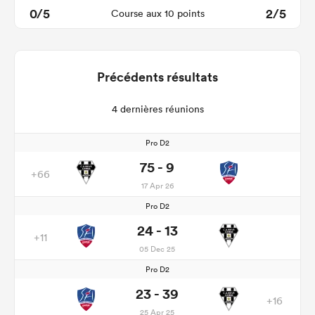
0/5
2/5
Course aux 10 points
Précédents résultats
4 dernières réunions
Pro D2
75 - 9
+66
17 Apr 26
Pro D2
24 - 13
+11
05 Dec 25
Pro D2
23 - 39
+16
25 Apr 25