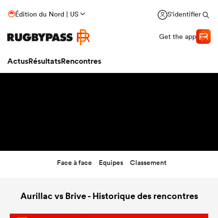
12:00
Édition du Nord | US
S'identifier
17 Sep 26
Get the app
Actus
Résultats
Rencontres
Face à face
Equipes
Classement
Aurillac vs Brive - Historique des rencontres