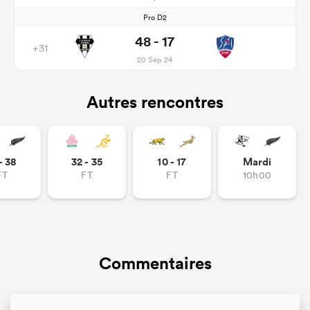
Pro D2
48 - 17
+31
20 Sep 24
Autres rencontres
- 38
32 - 35
10 - 17
Mardi
FT
FT
FT
10h00
Commentaires