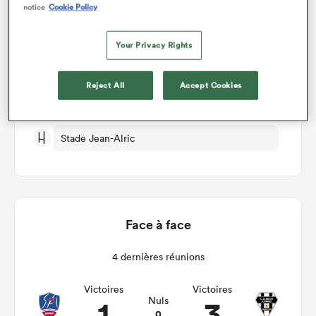
notice
Cookie Policy
Aurillac v Brive
Your Privacy Rights
Manche 4
Reject All
Accept Cookies
Jeu 17th Septembre 2026, 12:00pm PDT
Stade Jean-Alric
Face à face
4 dernières réunions
Victoires
Victoires
1
3
Nuls
0