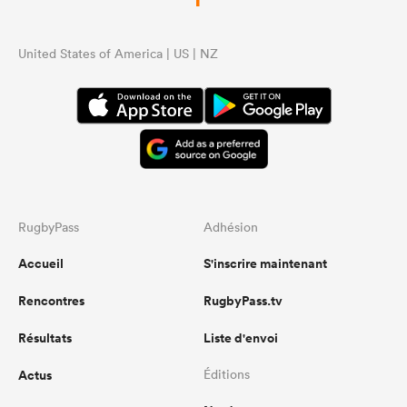
United States of America | US | NZ
RugbyPass
Adhésion
Accueil
S'inscrire maintenant
Rencontres
RugbyPass.tv
Résultats
Liste d'envoi
Actus
Éditions