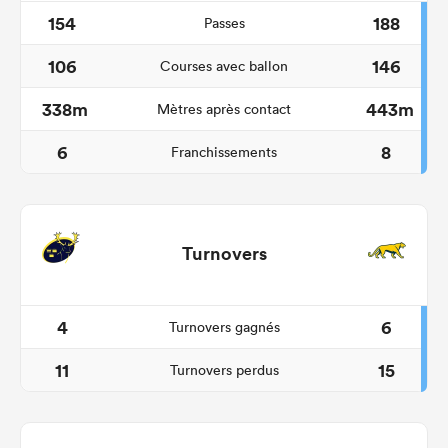
154
188
Passes
106
146
Courses avec ballon
338m
443m
Mètres après contact
6
8
Franchissements
Turnovers
4
6
Turnovers gagnés
11
15
Turnovers perdus