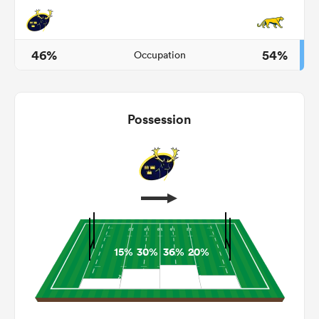
46%
54%
Occupation
Possession
15%
30%
36%
20%