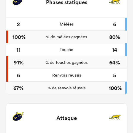
Phases statiques
2
6
Mêlées
100%
80%
% de mêlées gagnées
11
14
Touche
91%
64%
% de touches gagnées
6
5
Renvois réussis
67%
100%
% de renvois réussis
Attaque