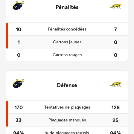
Pénalités
10
7
Pénalités concédées
1
0
Cartons jaunes
0
0
Cartons rouges
Défense
170
128
Tentatives de plaquages
33
25
Plaquages manqués
84%
84%
% de plaquages réussis