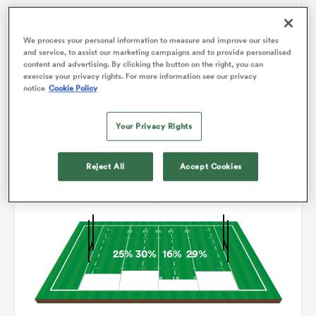
0
0
Drops
106
146
Courses avec ballon
We process your personal information to measure and improve our sites
and service, to assist our marketing campaigns and to provide personalised
content and advertising. By clicking the button on the right, you can
6
8
Franchissements
exercise your privacy rights. For more information see our privacy
notice
Cookie Policy
11
15
Turnovers perdus
Your Privacy Rights
4
6
Turnovers gagnés
Reject All
Accept Cookies
Occupation
25%
30%
16%
29%