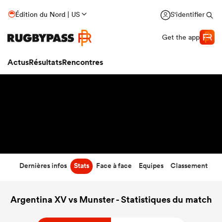
31
-
28
Édition du Nord | US
S'identifier
Temps écoulé
Get the app
Actus
Résultats
Rencontres
Dernières infos
Stats
Face à face
Equipes
Classement
Argentina XV vs Munster - Statistiques du match